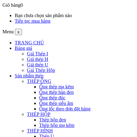
Giỏ hàng
0
Bạn chưa chọn sản phẩm nào
Tiếp tục mua hàng
Menu
x
TRANG CHỦ
Bảng giá
Giá Thép I
Giá thép H
Giá thép U
Giá Thép Hộp
Sản phẩm thép
THÉP ỐNG
Ống thép mạ kẽm
Ống thép hàn đen
Ống thép đúc
Ống thép siêu âm
Ống lốc theo đơn đặt hàng
THÉP HỘP
Thép hộp đen
Thép hộp mạ kẽm
THÉP HÌNH
Thép U