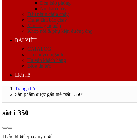
Đèn báo phòng
Nút báo cháy
Đầu phun chữa cháy
Trung tâm báo cháy
Van công nghiệp
Khớp nối & phụ kiện đường ống
BÀI VIẾT
CATALOG
Tin chuyên ngành
Tư vấn khách hàng
Blog tin tức
Liên hệ
Trang chủ
Sản phẩm được gắn thẻ “sắt i 350”
sắt i 350
Hiển thị kết quả duy nhất