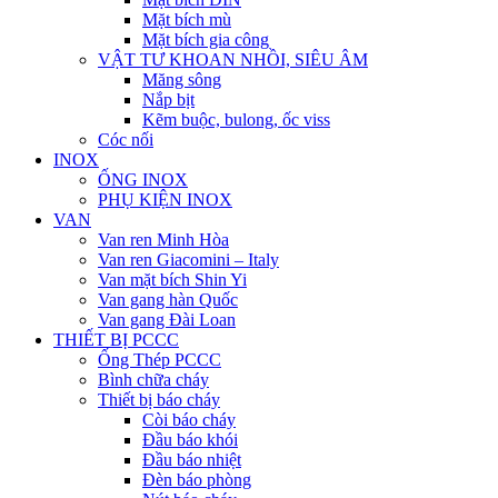
Mặt bích mù
Mặt bích gia công
VẬT TƯ KHOAN NHỒI, SIÊU ÂM
Măng sông
Nắp bịt
Kẽm buộc, bulong, ốc viss
Cóc nối
INOX
ỐNG INOX
PHỤ KIỆN INOX
VAN
Van ren Minh Hòa
Van ren Giacomini – Italy
Van mặt bích Shin Yi
Van gang hàn Quốc
Van gang Đài Loan
THIẾT BỊ PCCC
Ống Thép PCCC
Bình chữa cháy
Thiết bị báo cháy
Còi báo cháy
Đầu báo khói
Đầu báo nhiệt
Đèn báo phòng