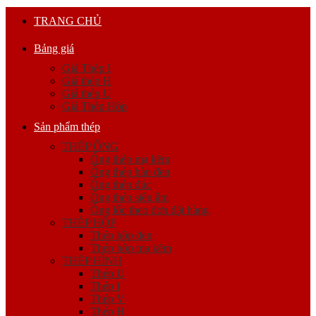
TRANG CHỦ
Bảng giá
Giá Thép I
Giá thép H
Giá thép U
Giá Thép Hộp
Sản phẩm thép
THÉP ỐNG
Ống thép mạ kẽm
Ống thép hàn đen
Ống thép đúc
Ống thép siêu âm
Ống lốc theo đơn đặt hàng
THÉP HỘP
Thép hộp đen
Thép hộp mạ kẽm
THÉP HÌNH
Thép U
Thép I
Thép V
Thép H