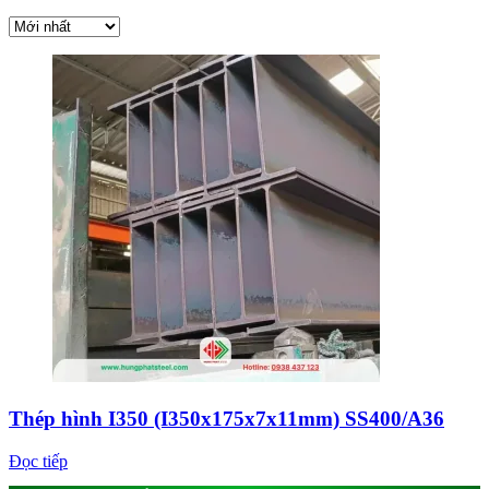
Thép hình I350 (I350x175x7x11mm) SS400/A36
Đọc tiếp