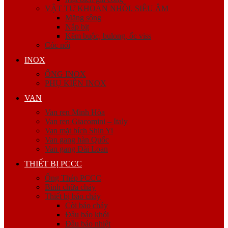
VẬT TƯ KHOAN NHỒI, SIÊU ÂM
Măng sông
Nắp bịt
Kẽm buộc, bulong, ốc viss
Cóc nối
INOX
ỐNG INOX
PHỤ KIỆN INOX
VAN
Van ren Minh Hòa
Van ren Giacomini – Italy
Van mặt bích Shin Yi
Van gang hàn Quốc
Van gang Đài Loan
THIẾT BỊ PCCC
Ống Thép PCCC
Bình chữa cháy
Thiết bị báo cháy
Còi báo cháy
Đầu báo khói
Đầu báo nhiệt