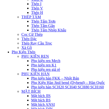
Thép I
Thép V
Thép H
THÉP TẤM
Thép Tấm Trơn
Thép Tấm Gân
Thép Tấm Nhập Khẩu
Cọc Cừ Thép
Thép Đặc
Thép Ray Cầu Trục
Xà Gồ
Phụ Kiện Thép
PHỤ KIỆN REN
Phụ kiện ren Mech
Phụ kiện ren K1
Phụ kiện ren giá rẻ
PHỤ KIỆN HÀN
Phụ kiện hàn FKK – Nhật Bản
Phụ Kiện Hàn Jinil bend (Dybend) – Hàn Quốc
Phụ kiện hàn SCH20 SCH40 SCH80 SCH160
MẶT BÍCH
Mặt bích JIS
Mặt bích BS
Mặt bích ANSI
Mặt bích DIN