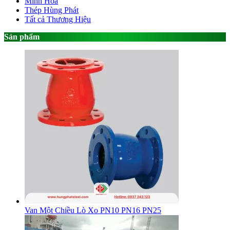
Minh Hòa
Thép Hùng Phát
Tất cả Thương Hiệu
Sản phẩm
Van Một Chiều Lò Xo PN10 PN16 PN25