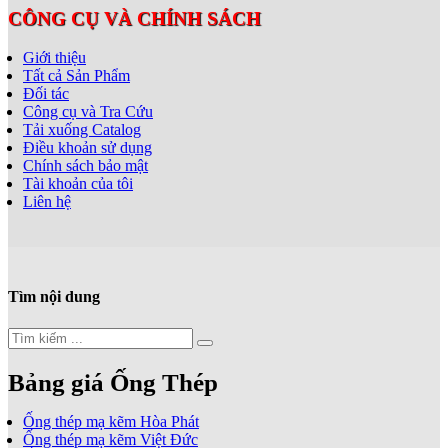
CÔNG CỤ VÀ CHÍNH SÁCH
Giới thiệu
Tất cả Sản Phẩm
Đối tác
Công cụ và Tra Cứu
Tải xuống Catalog
Điều khoản sử dụng
Chính sách bảo mật
Tài khoản của tôi
Liên hệ
Tìm nội dung
Bảng giá Ống Thép
Ống thép mạ kẽm Hòa Phát
Ống thép mạ kẽm Việt Đức