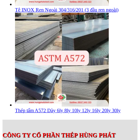
Tê INOX Ren Ngoài 304/316/201 (3 đầu ren ngoài)
Thép tấm A572 Dày 6ly 8ly 10ly 12ly 16ly 20ly 30ly
CÔNG TY CỔ PHẦN THÉP HÙNG PHÁT