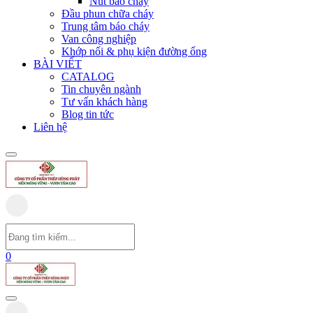
Nút báo cháy
Đầu phun chữa cháy
Trung tâm báo cháy
Van công nghiệp
Khớp nối & phụ kiện đường ống
BÀI VIẾT
CATALOG
Tin chuyên ngành
Tư vấn khách hàng
Blog tin tức
Liên hệ
0