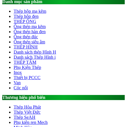
Danh mục sản phẩm
Thép hộp mạ kẽm
Thép hộp đen
THÉP ỐNG
Ống thép mạ kẽm
Ống thép hàn đen
Ống thép đúc
Ống thép siêu âm
THÉP HÌNH
Danh sách thép Hình H
Danh sách Thép Hình i
THÉP TẤM
Phụ Kiện Thép
Inox
Thiết bị PCCC
Van
Cóc nối
Thương hiệu phổ biến
Thép Hòa Phát
Thép Việt Đức
Thép SeAH
Phụ kiên ren Mech