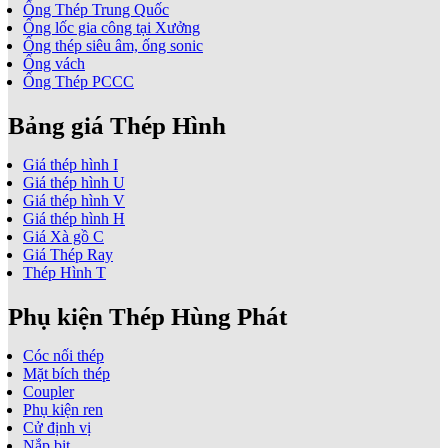
Ống Thép Trung Quốc
Ống lốc gia công tại Xưởng
Ống thép siêu âm, ống sonic
Ống vách
Ống Thép PCCC
Bảng giá Thép Hình
Giá thép hình I
Giá thép hình U
Giá thép hình V
Giá thép hình H
Giá Xà gồ C
Giá Thép Ray
Thép Hình T
Phụ kiện Thép Hùng Phát
Cóc nối thép
Mặt bích thép
Coupler
Phụ kiện ren
Cử định vị
Nắp bịt