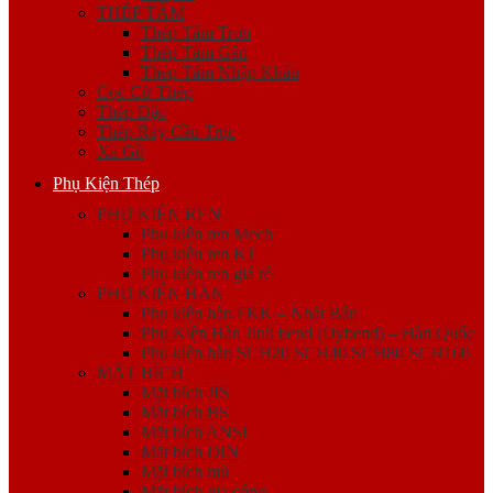
THÉP TẤM
Thép Tấm Trơn
Thép Tấm Gân
Thép Tấm Nhập Khẩu
Cọc Cừ Thép
Thép Đặc
Thép Ray Cầu Trục
Xà Gồ
Phụ Kiện Thép
PHỤ KIỆN REN
Phụ kiện ren Mech
Phụ kiện ren K1
Phụ kiện ren giá rẻ
PHỤ KIỆN HÀN
Phụ kiện hàn FKK – Nhật Bản
Phụ Kiện Hàn Jinil bend (Dybend) – Hàn Quốc
Phụ kiện hàn SCH20 SCH40 SCH80 SCH160
MẶT BÍCH
Mặt bích JIS
Mặt bích BS
Mặt bích ANSI
Mặt bích DIN
Mặt bích mù
Mặt bích gia công