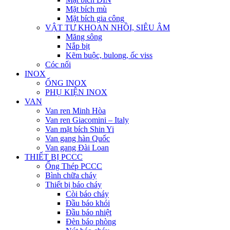
Mặt bích mù
Mặt bích gia công
VẬT TƯ KHOAN NHỒI, SIÊU ÂM
Măng sông
Nắp bịt
Kẽm buộc, bulong, ốc viss
Cóc nối
INOX
ỐNG INOX
PHỤ KIỆN INOX
VAN
Van ren Minh Hòa
Van ren Giacomini – Italy
Van mặt bích Shin Yi
Van gang hàn Quốc
Van gang Đài Loan
THIẾT BỊ PCCC
Ống Thép PCCC
Bình chữa cháy
Thiết bị báo cháy
Còi báo cháy
Đầu báo khói
Đầu báo nhiệt
Đèn báo phòng