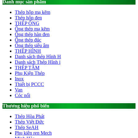
Danh mục sản phẩm
Thép hộp mạ kẽm
Thép hộp đen
THÉP ỐNG
Ống thép mạ kẽm
Ống thép hàn đen
Ống thép đúc
Ống thép siêu âm
THÉP HÌNH
Danh sách thép Hình H
Danh sách Thép Hình i
THÉP TẤM
Phụ Kiện Thép
Inox
Thiết bị PCCC
Van
Cóc nối
Thương hiệu phổ biến
Thép Hòa Phát
Thép Việt Đức
Thép SeAH
Phụ kiên ren Mech