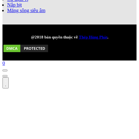
Nắp bịt
Măng sông siêu âm
@2018 bản quyền thuộc về
Thép Hùng Phát
.
0