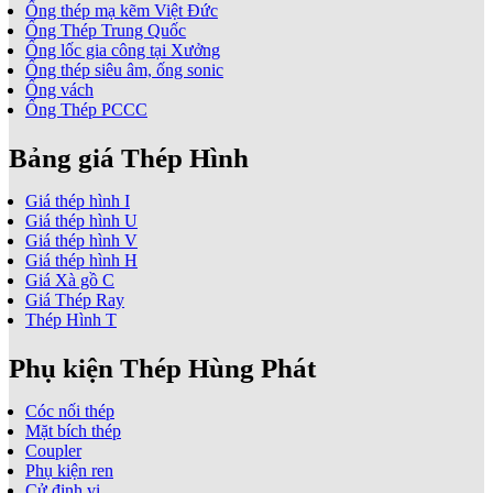
Ống thép mạ kẽm Việt Đức
Ống Thép Trung Quốc
Ống lốc gia công tại Xưởng
Ống thép siêu âm, ống sonic
Ống vách
Ống Thép PCCC
Bảng giá Thép Hình
Giá thép hình I
Giá thép hình U
Giá thép hình V
Giá thép hình H
Giá Xà gồ C
Giá Thép Ray
Thép Hình T
Phụ kiện Thép Hùng Phát
Cóc nối thép
Mặt bích thép
Coupler
Phụ kiện ren
Cử định vị