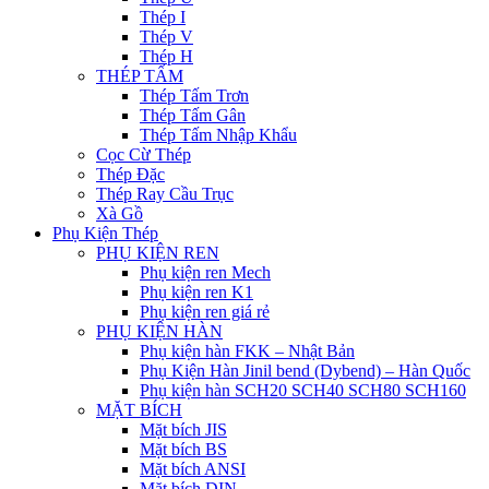
Thép I
Thép V
Thép H
THÉP TẤM
Thép Tấm Trơn
Thép Tấm Gân
Thép Tấm Nhập Khẩu
Cọc Cừ Thép
Thép Đặc
Thép Ray Cầu Trục
Xà Gồ
Phụ Kiện Thép
PHỤ KIỆN REN
Phụ kiện ren Mech
Phụ kiện ren K1
Phụ kiện ren giá rẻ
PHỤ KIỆN HÀN
Phụ kiện hàn FKK – Nhật Bản
Phụ Kiện Hàn Jinil bend (Dybend) – Hàn Quốc
Phụ kiện hàn SCH20 SCH40 SCH80 SCH160
MẶT BÍCH
Mặt bích JIS
Mặt bích BS
Mặt bích ANSI
Mặt bích DIN