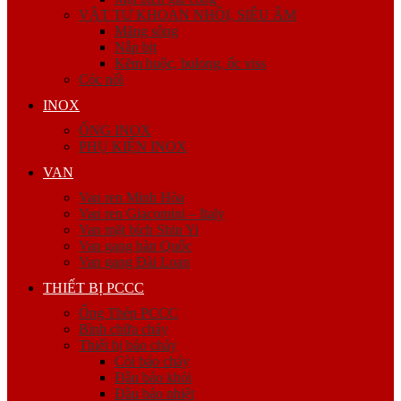
VẬT TƯ KHOAN NHỒI, SIÊU ÂM
Măng sông
Nắp bịt
Kẽm buộc, bulong, ốc viss
Cóc nối
INOX
ỐNG INOX
PHỤ KIỆN INOX
VAN
Van ren Minh Hòa
Van ren Giacomini – Italy
Van mặt bích Shin Yi
Van gang hàn Quốc
Van gang Đài Loan
THIẾT BỊ PCCC
Ống Thép PCCC
Bình chữa cháy
Thiết bị báo cháy
Còi báo cháy
Đầu báo khói
Đầu báo nhiệt