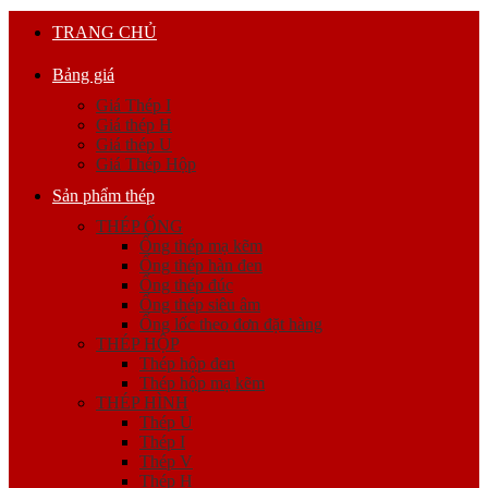
TRANG CHỦ
Bảng giá
Giá Thép I
Giá thép H
Giá thép U
Giá Thép Hộp
Sản phẩm thép
THÉP ỐNG
Ống thép mạ kẽm
Ống thép hàn đen
Ống thép đúc
Ống thép siêu âm
Ống lốc theo đơn đặt hàng
THÉP HỘP
Thép hộp đen
Thép hộp mạ kẽm
THÉP HÌNH
Thép U
Thép I
Thép V
Thép H