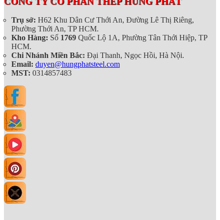
CÔNG TY CỔ PHẦN THÉP HÙNG PHÁT
Trụ sở:
H62 Khu Dân Cư Thới An, Đường Lê Thị Riêng,
Phường Thới An, TP HCM.
Kho Hàng:
Số
1769
Quốc Lộ 1A, Phường Tân Thới Hiệp, TP
HCM.
Chi Nhánh Miền Bắc:
Đại Thanh, Ngọc Hồi, Hà Nội.
Email:
duyen@hungphatsteel.com
MST:
0314857483