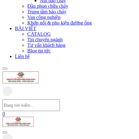
Nút báo cháy
Đầu phun chữa cháy
Trung tâm báo cháy
Van công nghiệp
Khớp nối & phụ kiện đường ống
BÀI VIẾT
CATALOG
Tin chuyên ngành
Tư vấn khách hàng
Blog tin tức
Liên hệ
0