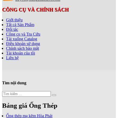
CÔNG CỤ VÀ CHÍNH SÁCH
Giới thiệu
Tất cả Sản Phẩm
Đối tác
Công cụ và Tra Cứu
Tải xuống Catalog
Điều khoản sử dụng
Chính sách bảo mật
Tài khoản của tôi
Liên hệ
Tìm nội dung
Bảng giá Ống Thép
Ống thép mạ kẽm Hòa Phát