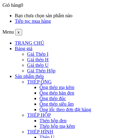
Giỏ hàng
0
Bạn chưa chọn sản phẩm nào
Tiếp tục mua hàng
Menu
x
TRANG CHỦ
Bảng giá
Giá Thép I
Giá thép H
Giá thép U
Giá Thép Hộp
Sản phẩm thép
THÉP ỐNG
Ống thép mạ kẽm
Ống thép hàn đen
Ống thép đúc
Ống thép siêu âm
Ống lốc theo đơn đặt hàng
THÉP HỘP
Thép hộp đen
Thép hộp mạ kẽm
THÉP HÌNH
Thép U