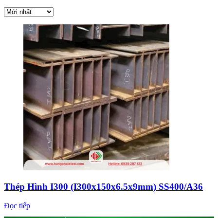
Thép Hình I300 (I300x150x6.5x9mm) SS400/A36
Đọc tiếp