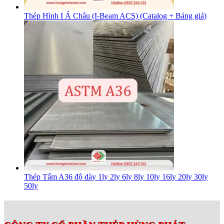
Thép Hình I Á Châu (I-Beam ACS) (Catalog + Bảng giá)
Thép Tấm A36 độ dày 1ly 2ly 6ly 8ly 10ly 16ly 20ly 30ly
50ly