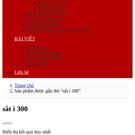
Đèn báo phòng
Nút báo cháy
Đầu phun chữa cháy
Trung tâm báo cháy
Van công nghiệp
Khớp nối & phụ kiện đường ống
BÀI VIẾT
CATALOG
Tin chuyên ngành
Tư vấn khách hàng
Blog tin tức
Liên hệ
Trang chủ
Sản phẩm được gắn thẻ “sắt i 300”
sắt i 300
Hiển thị kết quả duy nhất