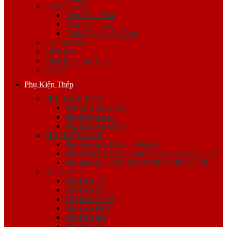
THÉP TẤM
Thép Tấm Trơn
Thép Tấm Gân
Thép Tấm Nhập Khẩu
Cọc Cừ Thép
Thép Đặc
Thép Ray Cầu Trục
Xà Gồ
Phụ Kiện Thép
PHỤ KIỆN REN
Phụ kiện ren Mech
Phụ kiện ren K1
Phụ kiện ren giá rẻ
PHỤ KIỆN HÀN
Phụ kiện hàn FKK – Nhật Bản
Phụ Kiện Hàn Jinil bend (Dybend) – Hàn Quốc
Phụ kiện hàn SCH20 SCH40 SCH80 SCH160
MẶT BÍCH
Mặt bích JIS
Mặt bích BS
Mặt bích ANSI
Mặt bích DIN
Mặt bích mù
Mặt bích gia công