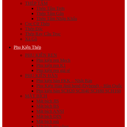
THÉP TẤM
Thép Tấm Trơn
Thép Tấm Gân
Thép Tấm Nhập Khẩu
Cọc Cừ Thép
Thép Đặc
Thép Ray Cầu Trục
Xà Gồ
Phụ Kiện Thép
PHỤ KIỆN REN
Phụ kiện ren Mech
Phụ kiện ren K1
Phụ kiện ren giá rẻ
PHỤ KIỆN HÀN
Phụ kiện hàn FKK – Nhật Bản
Phụ Kiện Hàn Jinil bend (Dybend) – Hàn Quốc
Phụ kiện hàn SCH20 SCH40 SCH80 SCH160
MẶT BÍCH
Mặt bích JIS
Mặt bích BS
Mặt bích ANSI
Mặt bích DIN
Mặt bích mù
Mặt bích gia công