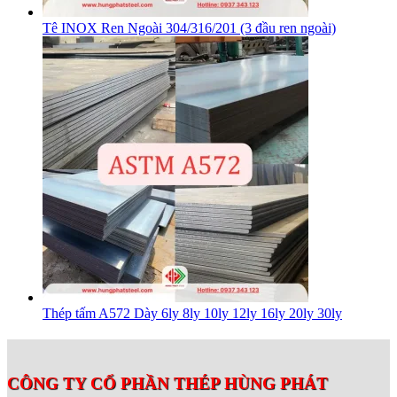
Tê INOX Ren Ngoài 304/316/201 (3 đầu ren ngoài)
Thép tấm A572 Dày 6ly 8ly 10ly 12ly 16ly 20ly 30ly
CÔNG TY CỔ PHẦN THÉP HÙNG PHÁT