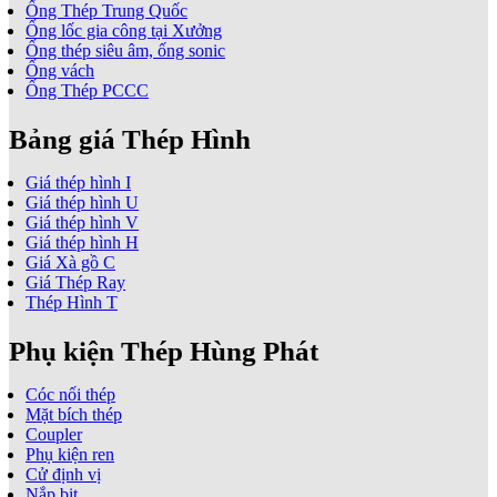
Ống Thép Trung Quốc
Ống lốc gia công tại Xưởng
Ống thép siêu âm, ống sonic
Ống vách
Ống Thép PCCC
Bảng giá Thép Hình
Giá thép hình I
Giá thép hình U
Giá thép hình V
Giá thép hình H
Giá Xà gồ C
Giá Thép Ray
Thép Hình T
Phụ kiện Thép Hùng Phát
Cóc nối thép
Mặt bích thép
Coupler
Phụ kiện ren
Cử định vị
Nắp bịt