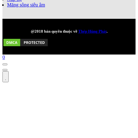
Măng sông siêu âm
@2018 bản quyền thuộc về
Thép Hùng Phát
.
0