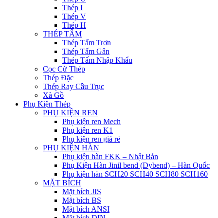
Thép I
Thép V
Thép H
THÉP TẤM
Thép Tấm Trơn
Thép Tấm Gân
Thép Tấm Nhập Khẩu
Cọc Cừ Thép
Thép Đặc
Thép Ray Cầu Trục
Xà Gồ
Phụ Kiện Thép
PHỤ KIỆN REN
Phụ kiện ren Mech
Phụ kiện ren K1
Phụ kiện ren giá rẻ
PHỤ KIỆN HÀN
Phụ kiện hàn FKK – Nhật Bản
Phụ Kiện Hàn Jinil bend (Dybend) – Hàn Quốc
Phụ kiện hàn SCH20 SCH40 SCH80 SCH160
MẶT BÍCH
Mặt bích JIS
Mặt bích BS
Mặt bích ANSI
Mặt bích DIN