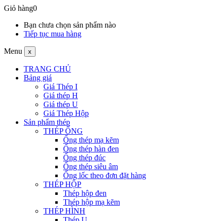
Giỏ hàng
0
Bạn chưa chọn sản phẩm nào
Tiếp tục mua hàng
Menu
x
TRANG CHỦ
Bảng giá
Giá Thép I
Giá thép H
Giá thép U
Giá Thép Hộp
Sản phẩm thép
THÉP ỐNG
Ống thép mạ kẽm
Ống thép hàn đen
Ống thép đúc
Ống thép siêu âm
Ống lốc theo đơn đặt hàng
THÉP HỘP
Thép hộp đen
Thép hộp mạ kẽm
THÉP HÌNH
Thép U