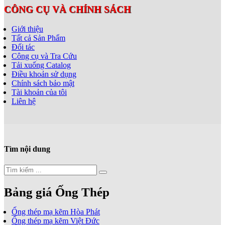
CÔNG CỤ VÀ CHÍNH SÁCH
Giới thiệu
Tất cả Sản Phẩm
Đối tác
Công cụ và Tra Cứu
Tải xuống Catalog
Điều khoản sử dụng
Chính sách bảo mật
Tài khoản của tôi
Liên hệ
Tìm nội dung
Bảng giá Ống Thép
Ống thép mạ kẽm Hòa Phát
Ống thép mạ kẽm Việt Đức