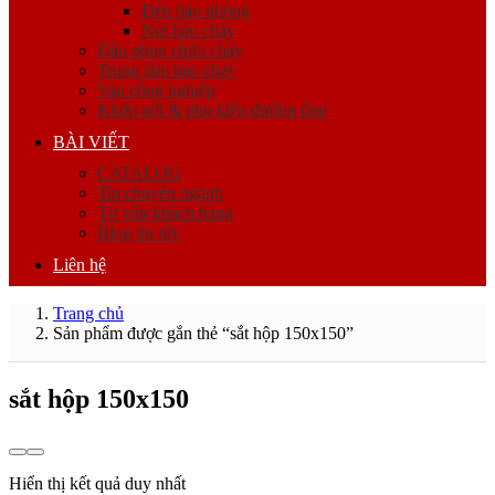
Đèn báo phòng
Nút báo cháy
Đầu phun chữa cháy
Trung tâm báo cháy
Van công nghiệp
Khớp nối & phụ kiện đường ống
BÀI VIẾT
CATALOG
Tin chuyên ngành
Tư vấn khách hàng
Blog tin tức
Liên hệ
Trang chủ
Sản phẩm được gắn thẻ “sắt hộp 150x150”
sắt hộp 150x150
Hiển thị kết quả duy nhất