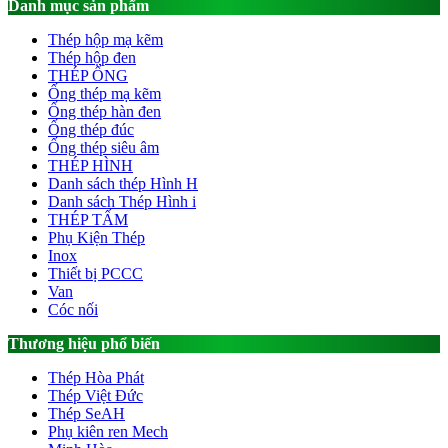
Danh mục sản phẩm
Thép hộp mạ kẽm
Thép hộp đen
THÉP ỐNG
Ống thép mạ kẽm
Ống thép hàn đen
Ống thép đúc
Ống thép siêu âm
THÉP HÌNH
Danh sách thép Hình H
Danh sách Thép Hình i
THÉP TẤM
Phụ Kiện Thép
Inox
Thiết bị PCCC
Van
Cóc nối
Thương hiệu phổ biến
Thép Hòa Phát
Thép Việt Đức
Thép SeAH
Phụ kiên ren Mech