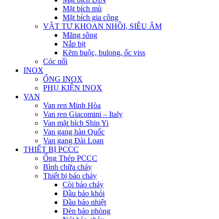
Mặt bích mù
Mặt bích gia công
VẬT TƯ KHOAN NHỒI, SIÊU ÂM
Măng sông
Nắp bịt
Kẽm buộc, bulong, ốc viss
Cóc nối
INOX
ỐNG INOX
PHỤ KIỆN INOX
VAN
Van ren Minh Hòa
Van ren Giacomini – Italy
Van mặt bích Shin Yi
Van gang hàn Quốc
Van gang Đài Loan
THIẾT BỊ PCCC
Ống Thép PCCC
Bình chữa cháy
Thiết bị báo cháy
Còi báo cháy
Đầu báo khói
Đầu báo nhiệt
Đèn báo phòng