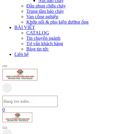
Nút báo cháy
Đầu phun chữa cháy
Trung tâm báo cháy
Van công nghiệp
Khớp nối & phụ kiện đường ống
BÀI VIẾT
CATALOG
Tin chuyên ngành
Tư vấn khách hàng
Blog tin tức
Liên hệ
0