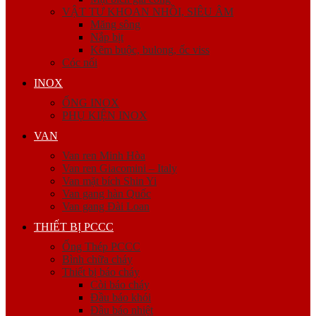
VẬT TƯ KHOAN NHỒI, SIÊU ÂM
Măng sông
Nắp bịt
Kẽm buộc, bulong, ốc viss
Cóc nối
INOX
ỐNG INOX
PHỤ KIỆN INOX
VAN
Van ren Minh Hòa
Van ren Giacomini – Italy
Van mặt bích Shin Yi
Van gang hàn Quốc
Van gang Đài Loan
THIẾT BỊ PCCC
Ống Thép PCCC
Bình chữa cháy
Thiết bị báo cháy
Còi báo cháy
Đầu báo khói
Đầu báo nhiệt