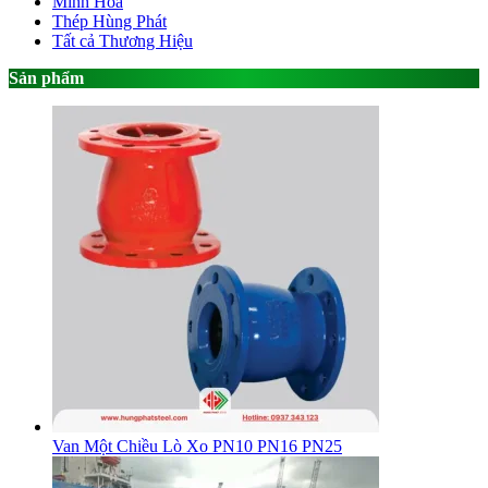
Minh Hòa
Thép Hùng Phát
Tất cả Thương Hiệu
Sản phẩm
Van Một Chiều Lò Xo PN10 PN16 PN25