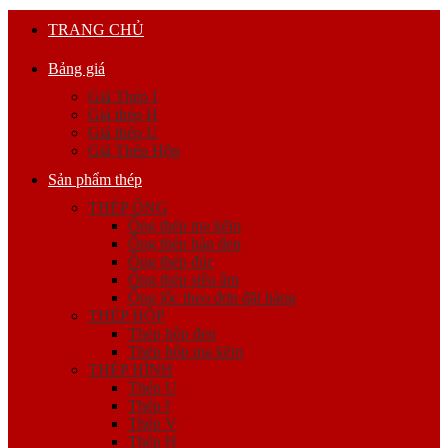
TRANG CHỦ
Bảng giá
Giá Thép I
Giá thép H
Giá thép U
Giá Thép Hộp
Sản phẩm thép
THÉP ỐNG
Ống thép mạ kẽm
Ống thép hàn đen
Ống thép đúc
Ống thép siêu âm
Ống lốc theo đơn đặt hàng
THÉP HỘP
Thép hộp đen
Thép hộp mạ kẽm
THÉP HÌNH
Thép U
Thép I
Thép V
Thép H