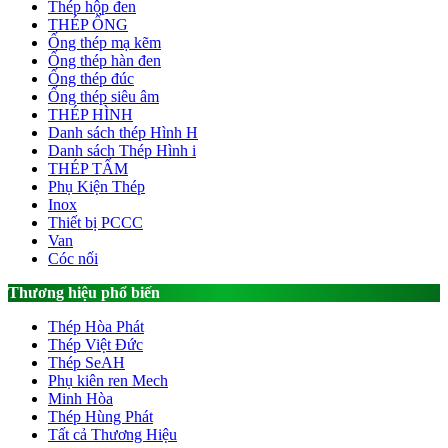
Thép hộp đen
THÉP ỐNG
Ống thép mạ kẽm
Ống thép hàn đen
Ống thép đúc
Ống thép siêu âm
THÉP HÌNH
Danh sách thép Hình H
Danh sách Thép Hình i
THÉP TẤM
Phụ Kiện Thép
Inox
Thiết bị PCCC
Van
Cóc nối
Thương hiệu phổ biến
Thép Hòa Phát
Thép Việt Đức
Thép SeAH
Phụ kiên ren Mech
Minh Hòa
Thép Hùng Phát
Tất cả Thương Hiệu