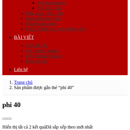
Đèn báo phòng
Nút báo cháy
Đầu phun chữa cháy
Trung tâm báo cháy
Van công nghiệp
Khớp nối & phụ kiện đường ống
BÀI VIẾT
CATALOG
Tin chuyên ngành
Tư vấn khách hàng
Blog tin tức
Liên hệ
Trang chủ
Sản phẩm được gắn thẻ “phi 40”
phi 40
Hiển thị tất cả 2 kết quả
Đã sắp xếp theo mới nhất