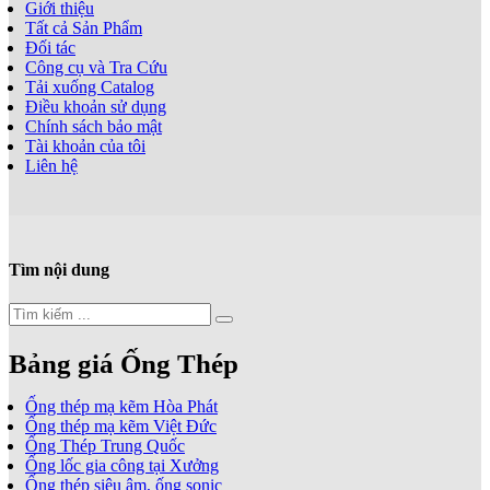
Giới thiệu
Tất cả Sản Phẩm
Đối tác
Công cụ và Tra Cứu
Tải xuống Catalog
Điều khoản sử dụng
Chính sách bảo mật
Tài khoản của tôi
Liên hệ
Tìm nội dung
Bảng giá Ống Thép
Ống thép mạ kẽm Hòa Phát
Ống thép mạ kẽm Việt Đức
Ống Thép Trung Quốc
Ống lốc gia công tại Xưởng
Ống thép siêu âm, ống sonic