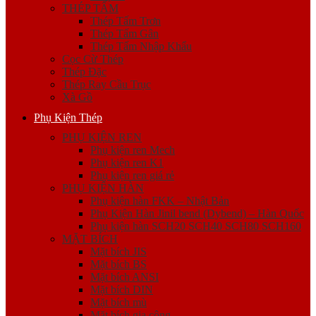
THÉP TẤM
Thép Tấm Trơn
Thép Tấm Gân
Thép Tấm Nhập Khẩu
Cọc Cừ Thép
Thép Đặc
Thép Ray Cầu Trục
Xà Gồ
Phụ Kiện Thép
PHỤ KIỆN REN
Phụ kiện ren Mech
Phụ kiện ren K1
Phụ kiện ren giá rẻ
PHỤ KIỆN HÀN
Phụ kiện hàn FKK – Nhật Bản
Phụ Kiện Hàn Jinil bend (Dybend) – Hàn Quốc
Phụ kiện hàn SCH20 SCH40 SCH80 SCH160
MẶT BÍCH
Mặt bích JIS
Mặt bích BS
Mặt bích ANSI
Mặt bích DIN
Mặt bích mù
Mặt bích gia công