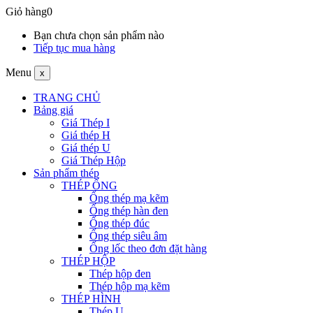
Giỏ hàng
0
Bạn chưa chọn sản phẩm nào
Tiếp tục mua hàng
Menu
x
TRANG CHỦ
Bảng giá
Giá Thép I
Giá thép H
Giá thép U
Giá Thép Hộp
Sản phẩm thép
THÉP ỐNG
Ống thép mạ kẽm
Ống thép hàn đen
Ống thép đúc
Ống thép siêu âm
Ống lốc theo đơn đặt hàng
THÉP HỘP
Thép hộp đen
Thép hộp mạ kẽm
THÉP HÌNH
Thép U