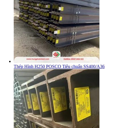
Thép Hình H250 POSCO Tiêu chuẩn SS400/A36