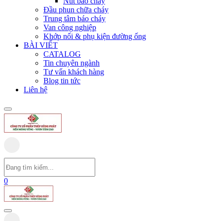
Nút báo cháy
Đầu phun chữa cháy
Trung tâm báo cháy
Van công nghiệp
Khớp nối & phụ kiện đường ống
BÀI VIẾT
CATALOG
Tin chuyên ngành
Tư vấn khách hàng
Blog tin tức
Liên hệ
0