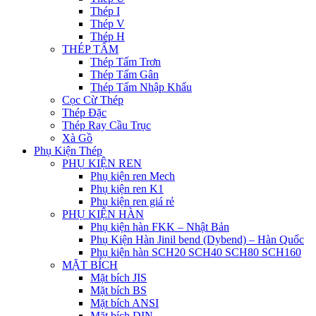
Thép I
Thép V
Thép H
THÉP TẤM
Thép Tấm Trơn
Thép Tấm Gân
Thép Tấm Nhập Khẩu
Cọc Cừ Thép
Thép Đặc
Thép Ray Cầu Trục
Xà Gồ
Phụ Kiện Thép
PHỤ KIỆN REN
Phụ kiện ren Mech
Phụ kiện ren K1
Phụ kiện ren giá rẻ
PHỤ KIỆN HÀN
Phụ kiện hàn FKK – Nhật Bản
Phụ Kiện Hàn Jinil bend (Dybend) – Hàn Quốc
Phụ kiện hàn SCH20 SCH40 SCH80 SCH160
MẶT BÍCH
Mặt bích JIS
Mặt bích BS
Mặt bích ANSI
Mặt bích DIN