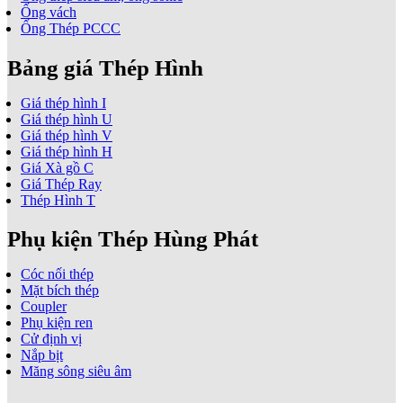
Ống vách
Ống Thép PCCC
Bảng giá Thép Hình
Giá thép hình I
Giá thép hình U
Giá thép hình V
Giá thép hình H
Giá Xà gồ C
Giá Thép Ray
Thép Hình T
Phụ kiện Thép Hùng Phát
Cóc nối thép
Mặt bích thép
Coupler
Phụ kiện ren
Cử định vị
Nắp bịt
Măng sông siêu âm