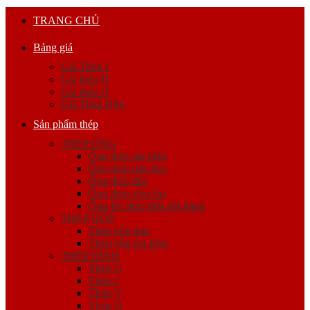
TRANG CHỦ
Bảng giá
Giá Thép I
Giá thép H
Giá thép U
Giá Thép Hộp
Sản phẩm thép
THÉP ỐNG
Ống thép mạ kẽm
Ống thép hàn đen
Ống thép đúc
Ống thép siêu âm
Ống lốc theo đơn đặt hàng
THÉP HỘP
Thép hộp đen
Thép hộp mạ kẽm
THÉP HÌNH
Thép U
Thép I
Thép V
Thép H