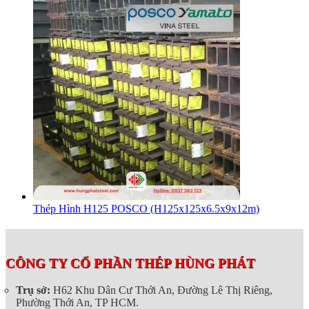
Thép Hình H125 POSCO (H125x125x6.5x9x12m)
CÔNG TY CỔ PHẦN THÉP HÙNG PHÁT
Trụ sở:
H62 Khu Dân Cư Thới An, Đường Lê Thị Riêng,
Phường Thới An, TP HCM.