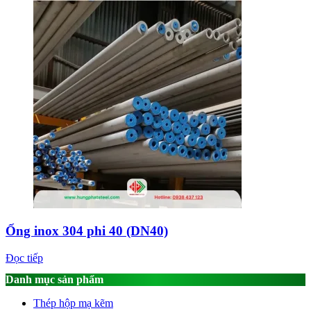
Ống inox 304 phi 40 (DN40)
Đọc tiếp
Danh mục sản phẩm
Thép hộp mạ kẽm