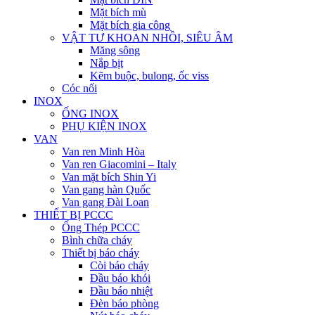
Mặt bích mù
Mặt bích gia công
VẬT TƯ KHOAN NHỒI, SIÊU ÂM
Măng sông
Nắp bịt
Kẽm buộc, bulong, ốc viss
Cóc nối
INOX
ỐNG INOX
PHỤ KIỆN INOX
VAN
Van ren Minh Hòa
Van ren Giacomini – Italy
Van mặt bích Shin Yi
Van gang hàn Quốc
Van gang Đài Loan
THIẾT BỊ PCCC
Ống Thép PCCC
Bình chữa cháy
Thiết bị báo cháy
Còi báo cháy
Đầu báo khói
Đầu báo nhiệt
Đèn báo phòng