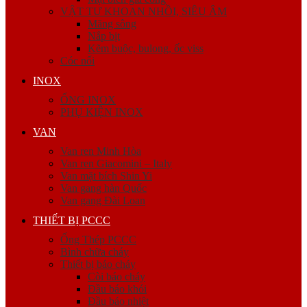
VẬT TƯ KHOAN NHỒI, SIÊU ÂM
Măng sông
Nắp bịt
Kẽm buộc, bulong, ốc viss
Cóc nối
INOX
ỐNG INOX
PHỤ KIỆN INOX
VAN
Van ren Minh Hòa
Van ren Giacomini – Italy
Van mặt bích Shin Yi
Van gang hàn Quốc
Van gang Đài Loan
THIẾT BỊ PCCC
Ống Thép PCCC
Bình chữa cháy
Thiết bị báo cháy
Còi báo cháy
Đầu báo khói
Đầu báo nhiệt