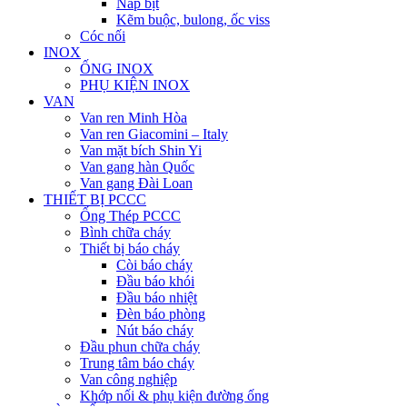
Nắp bịt
Kẽm buộc, bulong, ốc viss
Cóc nối
INOX
ỐNG INOX
PHỤ KIỆN INOX
VAN
Van ren Minh Hòa
Van ren Giacomini – Italy
Van mặt bích Shin Yi
Van gang hàn Quốc
Van gang Đài Loan
THIẾT BỊ PCCC
Ống Thép PCCC
Bình chữa cháy
Thiết bị báo cháy
Còi báo cháy
Đầu báo khói
Đầu báo nhiệt
Đèn báo phòng
Nút báo cháy
Đầu phun chữa cháy
Trung tâm báo cháy
Van công nghiệp
Khớp nối & phụ kiện đường ống