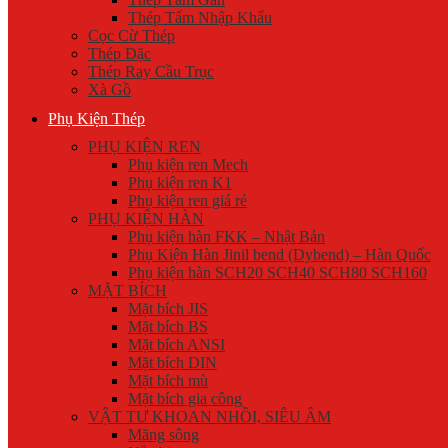
Thép Tấm Nhập Khẩu
Cọc Cừ Thép
Thép Đặc
Thép Ray Cầu Trục
Xà Gồ
Phụ Kiện Thép
PHỤ KIỆN REN
Phụ kiện ren Mech
Phụ kiện ren K1
Phụ kiện ren giá rẻ
PHỤ KIỆN HÀN
Phụ kiện hàn FKK – Nhật Bản
Phụ Kiện Hàn Jinil bend (Dybend) – Hàn Quốc
Phụ kiện hàn SCH20 SCH40 SCH80 SCH160
MẶT BÍCH
Mặt bích JIS
Mặt bích BS
Mặt bích ANSI
Mặt bích DIN
Mặt bích mù
Mặt bích gia công
VẬT TƯ KHOAN NHỒI, SIÊU ÂM
Măng sông