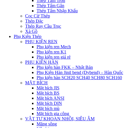
Thép Tấm Trơn
Thép Tấm Gân
Thép Tấm Nhập Khẩu
Cọc Cừ Thép
Thép Đặc
Thép Ray Cầu Trục
Xà Gồ
Phụ Kiện Thép
PHỤ KIỆN REN
Phụ kiện ren Mech
Phụ kiện ren K1
Phụ kiện ren giá rẻ
PHỤ KIỆN HÀN
Phụ kiện hàn FKK – Nhật Bản
Phụ Kiện Hàn Jinil bend (Dybend) – Hàn Quốc
Phụ kiện hàn SCH20 SCH40 SCH80 SCH160
MẶT BÍCH
Mặt bích JIS
Mặt bích BS
Mặt bích ANSI
Mặt bích DIN
Mặt bích mù
Mặt bích gia công
VẬT TƯ KHOAN NHỒI, SIÊU ÂM
Măng sông