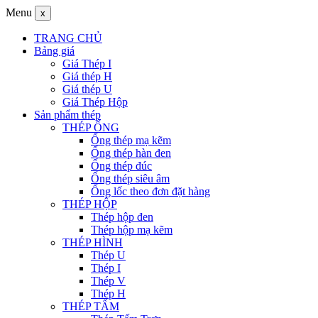
Menu
x
TRANG CHỦ
Bảng giá
Giá Thép I
Giá thép H
Giá thép U
Giá Thép Hộp
Sản phẩm thép
THÉP ỐNG
Ống thép mạ kẽm
Ống thép hàn đen
Ống thép đúc
Ống thép siêu âm
Ống lốc theo đơn đặt hàng
THÉP HỘP
Thép hộp đen
Thép hộp mạ kẽm
THÉP HÌNH
Thép U
Thép I
Thép V
Thép H
THÉP TẤM