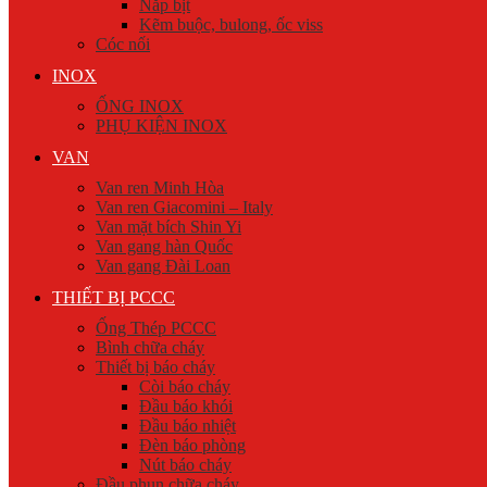
Nắp bịt
Kẽm buộc, bulong, ốc viss
Cóc nối
INOX
ỐNG INOX
PHỤ KIỆN INOX
VAN
Van ren Minh Hòa
Van ren Giacomini – Italy
Van mặt bích Shin Yi
Van gang hàn Quốc
Van gang Đài Loan
THIẾT BỊ PCCC
Ống Thép PCCC
Bình chữa cháy
Thiết bị báo cháy
Còi báo cháy
Đầu báo khói
Đầu báo nhiệt
Đèn báo phòng
Nút báo cháy
Đầu phun chữa cháy