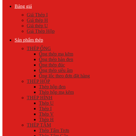
Bảng giá
Giá Thép I
Giá thép H
Giá thép U
Giá Thép Hộp
Sản phẩm thép
THÉP ỐNG
Ống thép mạ kẽm
Ống thép hàn đen
Ống thép đúc
Ống thép siêu âm
Ống lốc theo đơn đặt hàng
THÉP HỘP
Thép hộp đen
Thép hộp mạ kẽm
THÉP HÌNH
Thép U
Thép I
Thép V
Thép H
THÉP TẤM
Thép Tấm Trơn
Thép Tấm Gân