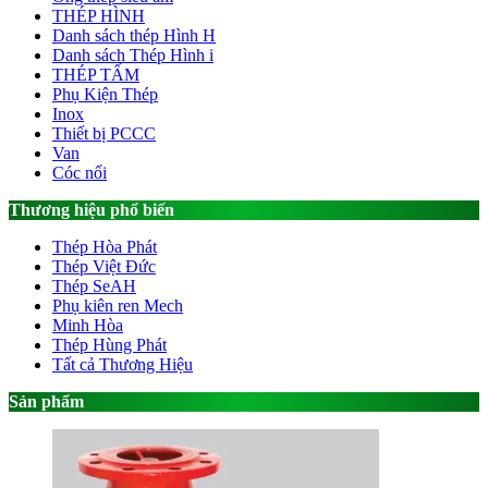
THÉP HÌNH
Danh sách thép Hình H
Danh sách Thép Hình i
THÉP TẤM
Phụ Kiện Thép
Inox
Thiết bị PCCC
Van
Cóc nối
Thương hiệu phổ biến
Thép Hòa Phát
Thép Việt Đức
Thép SeAH
Phụ kiên ren Mech
Minh Hòa
Thép Hùng Phát
Tất cả Thương Hiệu
Sản phẩm