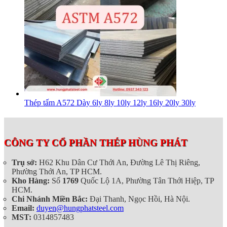
Thép tấm A572 Dày 6ly 8ly 10ly 12ly 16ly 20ly 30ly
CÔNG TY CỔ PHẦN THÉP HÙNG PHÁT
Trụ sở:
H62 Khu Dân Cư Thới An, Đường Lê Thị Riêng,
Phường Thới An, TP HCM.
Kho Hàng:
Số
1769
Quốc Lộ 1A, Phường Tân Thới Hiệp, TP
HCM.
Chi Nhánh Miền Bắc:
Đại Thanh, Ngọc Hồi, Hà Nội.
Email:
duyen@hungphatsteel.com
MST:
0314857483