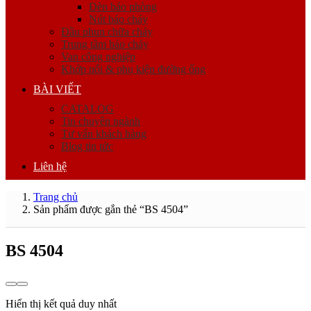
Đèn báo phòng
Nút báo cháy
Đầu phun chữa cháy
Trung tâm báo cháy
Van công nghiệp
Khớp nối & phụ kiện đường ống
BÀI VIẾT
CATALOG
Tin chuyên ngành
Tư vấn khách hàng
Blog tin tức
Liên hệ
Trang chủ
Sản phẩm được gắn thẻ “BS 4504”
BS 4504
Hiển thị kết quả duy nhất