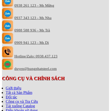
0938 261 123 - Ms Mừng
0937 343 123 - Ms Nha
0988 588 936 - Ms Trà
0909 941 123 - Ms Di
Hotline/Zalo: 0938.437.123
duyen@hungphatsteel.com
CÔNG CỤ VÀ CHÍNH SÁCH
Giới thiệu
Tất cả Sản Phẩm
Đối tác
Công cụ và Tra Cứu
Tải xuống Catalog
Điều khoản sử dụng