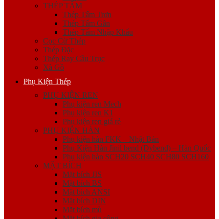
THÉP TẤM
Thép Tấm Trơn
Thép Tấm Gân
Thép Tấm Nhập Khẩu
Cọc Cừ Thép
Thép Đặc
Thép Ray Cầu Trục
Xà Gồ
Phụ Kiện Thép
PHỤ KIỆN REN
Phụ kiện ren Mech
Phụ kiện ren K1
Phụ kiện ren giá rẻ
PHỤ KIỆN HÀN
Phụ kiện hàn FKK – Nhật Bản
Phụ Kiện Hàn Jinil bend (Dybend) – Hàn Quốc
Phụ kiện hàn SCH20 SCH40 SCH80 SCH160
MẶT BÍCH
Mặt bích JIS
Mặt bích BS
Mặt bích ANSI
Mặt bích DIN
Mặt bích mù
Mặt bích gia công