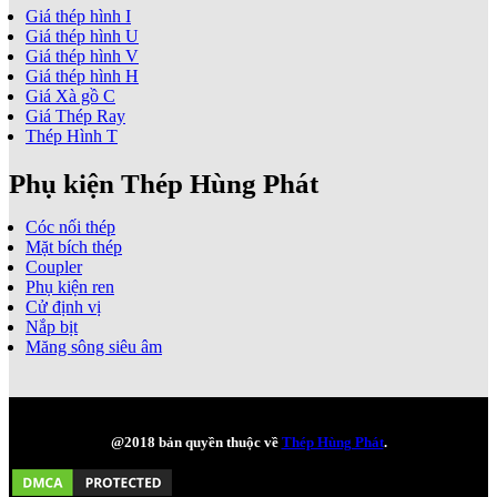
Giá thép hình I
Giá thép hình U
Giá thép hình V
Giá thép hình H
Giá Xà gồ C
Giá Thép Ray
Thép Hình T
Phụ kiện Thép Hùng Phát
Cóc nối thép
Mặt bích thép
Coupler
Phụ kiện ren
Cử định vị
Nắp bịt
Măng sông siêu âm
@2018 bản quyền thuộc về
Thép Hùng Phát
.