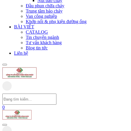
Nút báo cháy
Đầu phun chữa cháy
Trung tâm báo cháy
Van công nghiệp
Khớp nối & phụ kiện đường ống
BÀI VIẾT
CATALOG
Tin chuyên ngành
Tư vấn khách hàng
Blog tin tức
Liên hệ
0