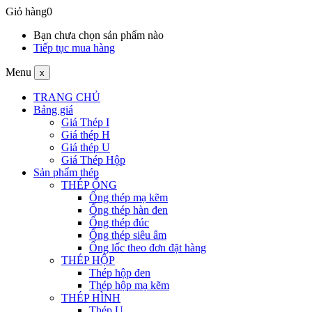
Giỏ hàng
0
Bạn chưa chọn sản phẩm nào
Tiếp tục mua hàng
Menu
x
TRANG CHỦ
Bảng giá
Giá Thép I
Giá thép H
Giá thép U
Giá Thép Hộp
Sản phẩm thép
THÉP ỐNG
Ống thép mạ kẽm
Ống thép hàn đen
Ống thép đúc
Ống thép siêu âm
Ống lốc theo đơn đặt hàng
THÉP HỘP
Thép hộp đen
Thép hộp mạ kẽm
THÉP HÌNH
Thép U