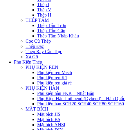
Thép I
Thép V
Thép H
THÉP TẤM
Thép Tấm Trơn
Thép Tấm Gân
Thép Tấm Nhập Khẩu
Cọc Cừ Thép
Thép Đặc
Thép Ray Cầu Trục
Xà Gồ
Phụ Kiện Thép
PHỤ KIỆN REN
Phụ kiện ren Mech
Phụ kiện ren K1
Phụ kiện ren giá rẻ
PHỤ KIỆN HÀN
Phụ kiện hàn FKK – Nhật Bản
Phụ Kiện Hàn Jinil bend (Dybend) – Hàn Quốc
Phụ kiện hàn SCH20 SCH40 SCH80 SCH160
MẶT BÍCH
Mặt bích JIS
Mặt bích BS
Mặt bích ANSI
Mặt bích DIN