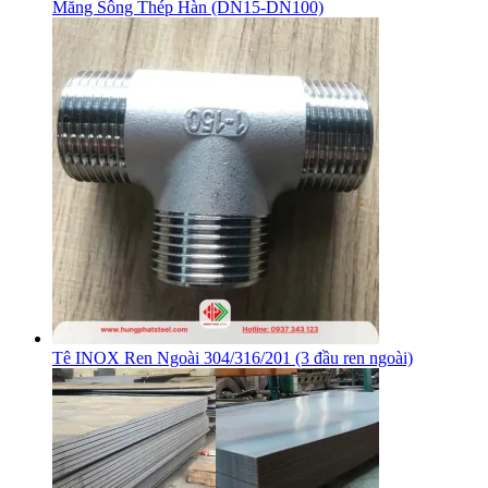
Măng Sông Thép Hàn (DN15-DN100)
Tê INOX Ren Ngoài 304/316/201 (3 đầu ren ngoài)