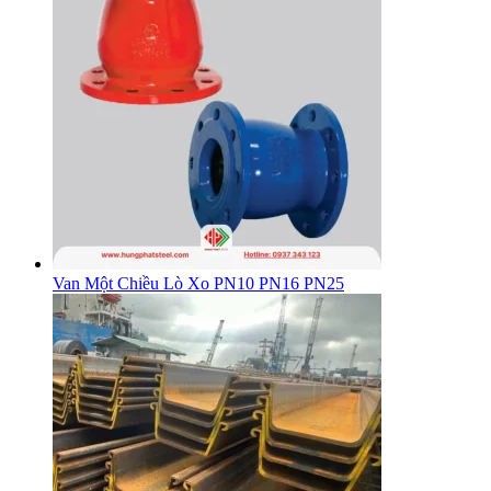
Van Một Chiều Lò Xo PN10 PN16 PN25