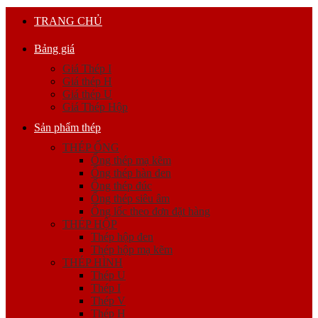
TRANG CHỦ
Bảng giá
Giá Thép I
Giá thép H
Giá thép U
Giá Thép Hộp
Sản phẩm thép
THÉP ỐNG
Ống thép mạ kẽm
Ống thép hàn đen
Ống thép đúc
Ống thép siêu âm
Ống lốc theo đơn đặt hàng
THÉP HỘP
Thép hộp đen
Thép hộp mạ kẽm
THÉP HÌNH
Thép U
Thép I
Thép V
Thép H