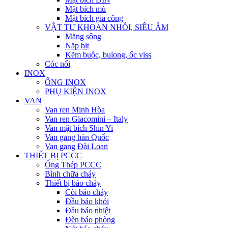
Mặt bích mù
Mặt bích gia công
VẬT TƯ KHOAN NHỒI, SIÊU ÂM
Măng sông
Nắp bịt
Kẽm buộc, bulong, ốc viss
Cóc nối
INOX
ỐNG INOX
PHỤ KIỆN INOX
VAN
Van ren Minh Hòa
Van ren Giacomini – Italy
Van mặt bích Shin Yi
Van gang hàn Quốc
Van gang Đài Loan
THIẾT BỊ PCCC
Ống Thép PCCC
Bình chữa cháy
Thiết bị báo cháy
Còi báo cháy
Đầu báo khói
Đầu báo nhiệt
Đèn báo phòng