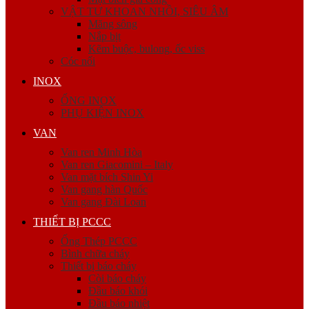
VẬT TƯ KHOAN NHỒI, SIÊU ÂM
Măng sông
Nắp bịt
Kẽm buộc, bulong, ốc viss
Cóc nối
INOX
ỐNG INOX
PHỤ KIỆN INOX
VAN
Van ren Minh Hòa
Van ren Giacomini – Italy
Van mặt bích Shin Yi
Van gang hàn Quốc
Van gang Đài Loan
THIẾT BỊ PCCC
Ống Thép PCCC
Bình chữa cháy
Thiết bị báo cháy
Còi báo cháy
Đầu báo khói
Đầu báo nhiệt