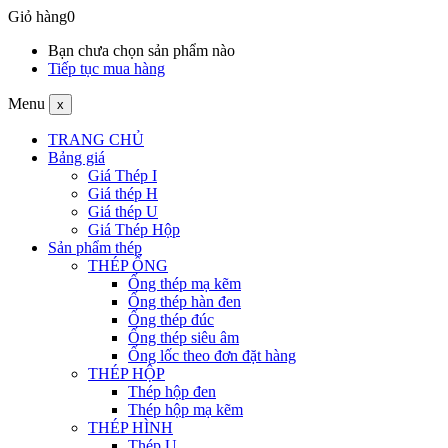
Giỏ hàng
0
Bạn chưa chọn sản phẩm nào
Tiếp tục mua hàng
Menu
x
TRANG CHỦ
Bảng giá
Giá Thép I
Giá thép H
Giá thép U
Giá Thép Hộp
Sản phẩm thép
THÉP ỐNG
Ống thép mạ kẽm
Ống thép hàn đen
Ống thép đúc
Ống thép siêu âm
Ống lốc theo đơn đặt hàng
THÉP HỘP
Thép hộp đen
Thép hộp mạ kẽm
THÉP HÌNH
Thép U