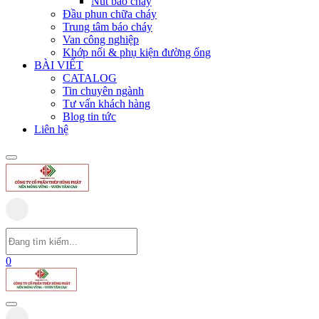
Nút báo cháy
Đầu phun chữa cháy
Trung tâm báo cháy
Van công nghiệp
Khớp nối & phụ kiện đường ống
BÀI VIẾT
CATALOG
Tin chuyên ngành
Tư vấn khách hàng
Blog tin tức
Liên hệ
0