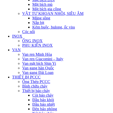
Mặt bích mù
Mặt bích gia công
VẬT TƯ KHOAN NHỒI, SIÊU ÂM
Măng sông
Nắp bịt
Kẽm buộc, bulong, ốc viss
Cóc nối
INOX
ỐNG INOX
PHỤ KIỆN INOX
VAN
Van ren Minh Hòa
Van ren Giacomini – Italy
Van mặt bích Shin Yi
Van gang hàn Quốc
Van gang Đài Loan
THIẾT BỊ PCCC
Ống Thép PCCC
Bình chữa cháy
Thiết bị báo cháy
Còi báo cháy
Đầu báo khói
Đầu báo nhiệt
Đèn báo phòng