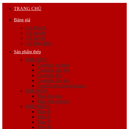
TRANG CHỦ
Bảng giá
Giá Thép I
Giá thép H
Giá thép U
Giá Thép Hộp
Sản phẩm thép
THÉP ỐNG
Ống thép mạ kẽm
Ống thép hàn đen
Ống thép đúc
Ống thép siêu âm
Ống lốc theo đơn đặt hàng
THÉP HỘP
Thép hộp đen
Thép hộp mạ kẽm
THÉP HÌNH
Thép U
Thép I
Thép V
Thép H