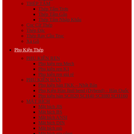
THÉP TẤM
Thép Tấm Trơn
Thép Tấm Gân
Thép Tấm Nhập Khẩu
Cọc Cừ Thép
Thép Đặc
Thép Ray Cầu Trục
Xà Gồ
Phụ Kiện Thép
PHỤ KIỆN REN
Phụ kiện ren Mech
Phụ kiện ren K1
Phụ kiện ren giá rẻ
PHỤ KIỆN HÀN
Phụ kiện hàn FKK – Nhật Bản
Phụ Kiện Hàn Jinil bend (Dybend) – Hàn Quốc
Phụ kiện hàn SCH20 SCH40 SCH80 SCH160
MẶT BÍCH
Mặt bích JIS
Mặt bích BS
Mặt bích ANSI
Mặt bích DIN
Mặt bích mù
Mặt bích gia công