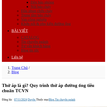
Đèn báo phòng
Nút báo cháy
Đầu phun chữa cháy
Trung tâm báo cháy
Van công nghiệp
Khớp nối & phụ kiện đường ống
BÀI VIẾT
CATALOG
Tin chuyên ngành
Tư vấn khách hàng
Blog tin tức
Liên hệ
Trang Chủ
/
Blog
Thử áp là gì? Quy trình thử áp đường ống tiêu
chuẩn TCVN
Đăng lúc
07/11/2024
Duyên
Thuộc mục
Blog
,
Tin chuyên ngành