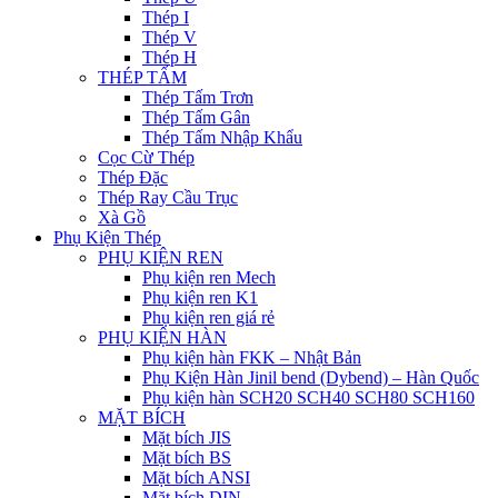
Thép I
Thép V
Thép H
THÉP TẤM
Thép Tấm Trơn
Thép Tấm Gân
Thép Tấm Nhập Khẩu
Cọc Cừ Thép
Thép Đặc
Thép Ray Cầu Trục
Xà Gồ
Phụ Kiện Thép
PHỤ KIỆN REN
Phụ kiện ren Mech
Phụ kiện ren K1
Phụ kiện ren giá rẻ
PHỤ KIỆN HÀN
Phụ kiện hàn FKK – Nhật Bản
Phụ Kiện Hàn Jinil bend (Dybend) – Hàn Quốc
Phụ kiện hàn SCH20 SCH40 SCH80 SCH160
MẶT BÍCH
Mặt bích JIS
Mặt bích BS
Mặt bích ANSI
Mặt bích DIN