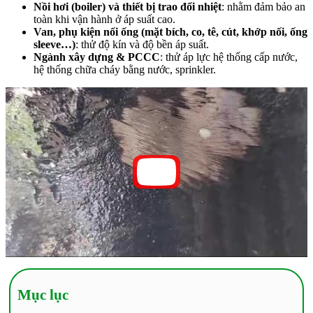
Nồi hơi (boiler) và thiết bị trao đổi nhiệt
: nhằm đảm bảo an
toàn khi vận hành ở áp suất cao.
Van, phụ kiện nối ống (mặt bích, co, tê, cút, khớp nối, ống
sleeve…)
: thử độ kín và độ bền áp suất.
Ngành xây dựng & PCCC
: thử áp lực hệ thống cấp nước,
hệ thống chữa cháy bằng nước, sprinkler.
Mục lục