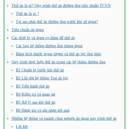
Thử áp là gì? Quy trình thử áp đường ống tiêu chuẩn TCVN
Thử áp là gì ?
Tại sao phải thử áp đường ống trước khi sử dụng?
Tiêu chuẩn áp dụng
Các thiết bị và dụng cụ dùng để thử áp
Các loại hệ thống đường ống thông dụng
Bảng kích thước trọng lượng và thử áp lực ống thép
Quy trình thực hiện thử áp trong các hệ thống đường ống
B1 Chuẩn bị trước khi thử áp
B2 Lắp đặt hệ thống Test áp lực
B3 Tiến hành thử áp
B4 Kiểm tra và quan sát
B5 Xử lý sau khi thử áp
B6 Đánh giá và ghi nhận kết quả
Những hệ thống và ngành công nghiệp áp dụng quy trình thử áp
Lời kết