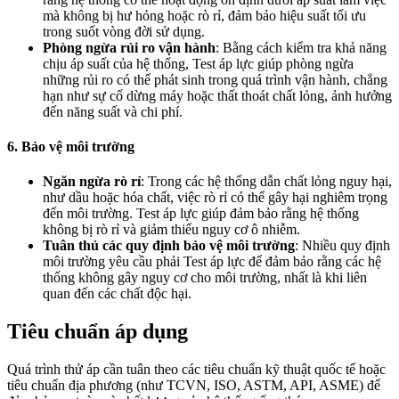
mà không bị hư hỏng hoặc rò rỉ, đảm bảo hiệu suất tối ưu
trong suốt vòng đời sử dụng.
Phòng ngừa rủi ro vận hành
: Bằng cách kiểm tra khả năng
chịu áp suất của hệ thống, Test áp lực giúp phòng ngừa
những rủi ro có thể phát sinh trong quá trình vận hành, chẳng
hạn như sự cố dừng máy hoặc thất thoát chất lỏng, ảnh hưởng
đến năng suất và chi phí.
6. Bảo vệ môi trường
Ngăn ngừa rò rỉ
: Trong các hệ thống dẫn chất lỏng nguy hại,
như dầu hoặc hóa chất, việc rò rỉ có thể gây hại nghiêm trọng
đến môi trường. Test áp lực giúp đảm bảo rằng hệ thống
không bị rò rỉ và giảm thiểu nguy cơ ô nhiễm.
Tuân thủ các quy định bảo vệ môi trường
: Nhiều quy định
môi trường yêu cầu phải Test áp lực để đảm bảo rằng các hệ
thống không gây nguy cơ cho môi trường, nhất là khi liên
quan đến các chất độc hại.
Tiêu chuẩn áp dụng
Quá trình thử áp cần tuân theo các tiêu chuẩn kỹ thuật quốc tế hoặc
tiêu chuẩn địa phương (như TCVN, ISO, ASTM, API, ASME) để