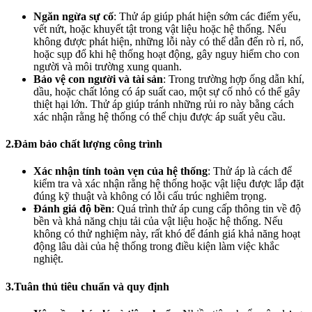
Ngăn ngừa sự cố
: Thử áp giúp phát hiện sớm các điểm yếu,
vết nứt, hoặc khuyết tật trong vật liệu hoặc hệ thống. Nếu
không được phát hiện, những lỗi này có thể dẫn đến rò rỉ, nổ,
hoặc sụp đổ khi hệ thống hoạt động, gây nguy hiểm cho con
người và môi trường xung quanh.
Bảo vệ con người và tài sản
: Trong trường hợp ống dẫn khí,
dầu, hoặc chất lỏng có áp suất cao, một sự cố nhỏ có thể gây
thiệt hại lớn. Thử áp giúp tránh những rủi ro này bằng cách
xác nhận rằng hệ thống có thể chịu được áp suất yêu cầu.
2.Đảm bảo chất lượng công trình
Xác nhận tính toàn vẹn của hệ thống
: Thử áp là cách để
kiểm tra và xác nhận rằng hệ thống hoặc vật liệu được lắp đặt
đúng kỹ thuật và không có lỗi cấu trúc nghiêm trọng.
Đánh giá độ bền
: Quá trình thử áp cung cấp thông tin về độ
bền và khả năng chịu tải của vật liệu hoặc hệ thống. Nếu
không có thử nghiệm này, rất khó để đánh giá khả năng hoạt
động lâu dài của hệ thống trong điều kiện làm việc khắc
nghiệt.
3.Tuân thủ tiêu chuẩn và quy định