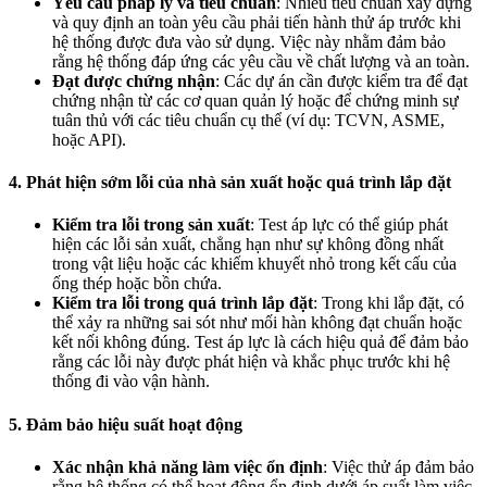
Yêu cầu pháp lý và tiêu chuẩn
: Nhiều tiêu chuẩn xây dựng
và quy định an toàn yêu cầu phải tiến hành thử áp trước khi
hệ thống được đưa vào sử dụng. Việc này nhằm đảm bảo
rằng hệ thống đáp ứng các yêu cầu về chất lượng và an toàn.
Đạt được chứng nhận
: Các dự án cần được kiểm tra để đạt
chứng nhận từ các cơ quan quản lý hoặc để chứng minh sự
tuân thủ với các tiêu chuẩn cụ thể (ví dụ: TCVN, ASME,
hoặc API).
4. Phát hiện sớm lỗi của nhà sản xuất hoặc quá trình lắp đặt
Kiểm tra lỗi trong sản xuất
: Test áp lực có thể giúp phát
hiện các lỗi sản xuất, chẳng hạn như sự không đồng nhất
trong vật liệu hoặc các khiếm khuyết nhỏ trong kết cấu của
ống thép hoặc bồn chứa.
Kiểm tra lỗi trong quá trình lắp đặt
: Trong khi lắp đặt, có
thể xảy ra những sai sót như mối hàn không đạt chuẩn hoặc
kết nối không đúng. Test áp lực là cách hiệu quả để đảm bảo
rằng các lỗi này được phát hiện và khắc phục trước khi hệ
thống đi vào vận hành.
5. Đảm bảo hiệu suất hoạt động
Xác nhận khả năng làm việc ổn định
: Việc thử áp đảm bảo
rằng hệ thống có thể hoạt động ổn định dưới áp suất làm việc