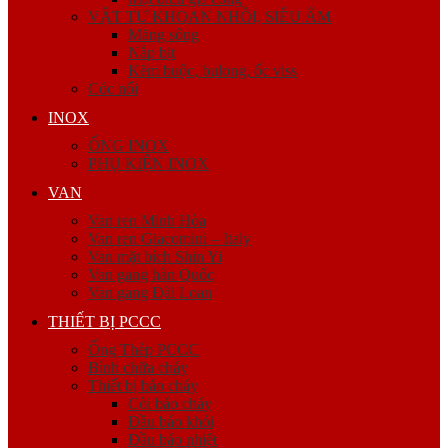
VẬT TƯ KHOAN NHỒI, SIÊU ÂM
Măng sông
Nắp bịt
Kẽm buộc, bulong, ốc viss
Cóc nối
INOX
ỐNG INOX
PHỤ KIỆN INOX
VAN
Van ren Minh Hòa
Van ren Giacomini – Italy
Van mặt bích Shin Yi
Van gang hàn Quốc
Van gang Đài Loan
THIẾT BỊ PCCC
Ống Thép PCCC
Bình chữa cháy
Thiết bị báo cháy
Còi báo cháy
Đầu báo khói
Đầu báo nhiệt