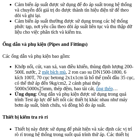
Cảm biến áp suất được sử dụng để đo áp suất trong hệ thống
và chuyển đổi giá trị đo được thành tín hiệu điện tử để theo
dõi và ghi lại.
Cảm biến áp suất thường được sử dụng trong các hệ thống
phức tạp, nơi yêu cầu theo dõi áp suất liên tục và thu thập dữ
liệu cho việc phân tích và kiểm tra.
Ống dẫn và phụ kiện (Pipes and Fittings)
Các ống dẫn và phụ kiện bao gồm:
Khớp nối, cút, van xả, van điều khiển, thùng định lượng 200-
500L nước, 2
mặt bích mù
, 2 ron cao su DN1500-1800, 6
kích 100T, 70 cục betong 2x1x1cm là hố thế (mỗi đầu 35 cục,
có thể thử áp đến 9kg/cm2, 2 cánh phai thép
5000x5000x25mm, thép đệm, bao tải cát,
ống thép
…
Ứng dụng
: Ống dẫn và phụ kiện được sử dụng trong quá
trình Test áp lực để kết nối các thiết bị khác nhau như máy
bơm áp suất, bình chứa, và đồng hồ đo áp suất.
Thiết bị kiểm tra rò rỉ
Thiết bị này được sử dụng để phát hiện và xác định các vị trí
rò rỉ trong hệ thống trong suốt quá trình thử áp. Các thiết bị