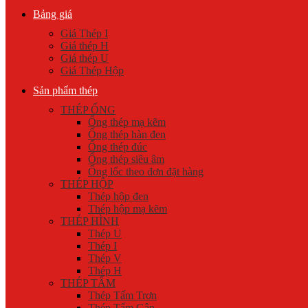
Bảng giá
Giá Thép I
Giá thép H
Giá thép U
Giá Thép Hộp
Sản phẩm thép
THÉP ỐNG
Ống thép mạ kẽm
Ống thép hàn đen
Ống thép đúc
Ống thép siêu âm
Ống lốc theo đơn đặt hàng
THÉP HỘP
Thép hộp đen
Thép hộp mạ kẽm
THÉP HÌNH
Thép U
Thép I
Thép V
Thép H
THÉP TẤM
Thép Tấm Trơn
Thép Tấm Gân