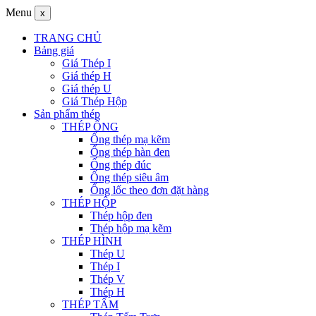
Menu
x
TRANG CHỦ
Bảng giá
Giá Thép I
Giá thép H
Giá thép U
Giá Thép Hộp
Sản phẩm thép
THÉP ỐNG
Ống thép mạ kẽm
Ống thép hàn đen
Ống thép đúc
Ống thép siêu âm
Ống lốc theo đơn đặt hàng
THÉP HỘP
Thép hộp đen
Thép hộp mạ kẽm
THÉP HÌNH
Thép U
Thép I
Thép V
Thép H
THÉP TẤM