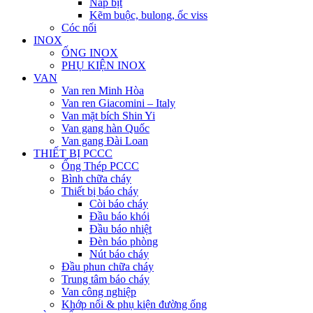
Nắp bịt
Kẽm buộc, bulong, ốc viss
Cóc nối
INOX
ỐNG INOX
PHỤ KIỆN INOX
VAN
Van ren Minh Hòa
Van ren Giacomini – Italy
Van mặt bích Shin Yi
Van gang hàn Quốc
Van gang Đài Loan
THIẾT BỊ PCCC
Ống Thép PCCC
Bình chữa cháy
Thiết bị báo cháy
Còi báo cháy
Đầu báo khói
Đầu báo nhiệt
Đèn báo phòng
Nút báo cháy
Đầu phun chữa cháy
Trung tâm báo cháy
Van công nghiệp
Khớp nối & phụ kiện đường ống