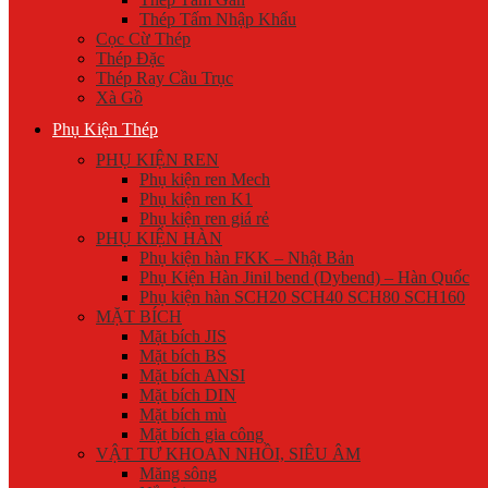
Thép Tấm Nhập Khẩu
Cọc Cừ Thép
Thép Đặc
Thép Ray Cầu Trục
Xà Gồ
Phụ Kiện Thép
PHỤ KIỆN REN
Phụ kiện ren Mech
Phụ kiện ren K1
Phụ kiện ren giá rẻ
PHỤ KIỆN HÀN
Phụ kiện hàn FKK – Nhật Bản
Phụ Kiện Hàn Jinil bend (Dybend) – Hàn Quốc
Phụ kiện hàn SCH20 SCH40 SCH80 SCH160
MẶT BÍCH
Mặt bích JIS
Mặt bích BS
Mặt bích ANSI
Mặt bích DIN
Mặt bích mù
Mặt bích gia công
VẬT TƯ KHOAN NHỒI, SIÊU ÂM
Măng sông