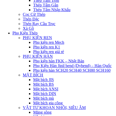
Thép Tấm Trơn
Thép Tấm Gân
Thép Tấm Nhập Khẩu
Cọc Cừ Thép
Thép Đặc
Thép Ray Cầu Trục
Xà Gồ
Phụ Kiện Thép
PHỤ KIỆN REN
Phụ kiện ren Mech
Phụ kiện ren K1
Phụ kiện ren giá rẻ
PHỤ KIỆN HÀN
Phụ kiện hàn FKK – Nhật Bản
Phụ Kiện Hàn Jinil bend (Dybend) – Hàn Quốc
Phụ kiện hàn SCH20 SCH40 SCH80 SCH160
MẶT BÍCH
Mặt bích JIS
Mặt bích BS
Mặt bích ANSI
Mặt bích DIN
Mặt bích mù
Mặt bích gia công
VẬT TƯ KHOAN NHỒI, SIÊU ÂM
Măng sông