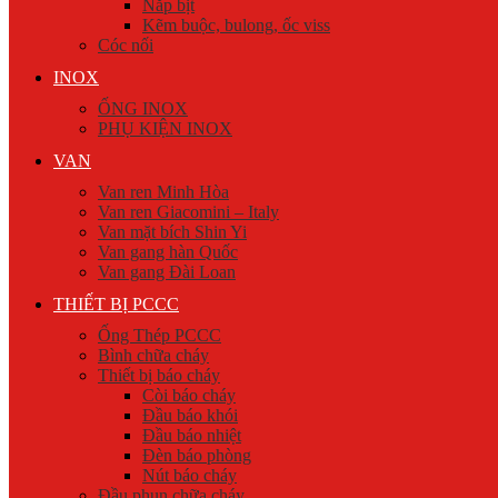
Nắp bịt
Kẽm buộc, bulong, ốc viss
Cóc nối
INOX
ỐNG INOX
PHỤ KIỆN INOX
VAN
Van ren Minh Hòa
Van ren Giacomini – Italy
Van mặt bích Shin Yi
Van gang hàn Quốc
Van gang Đài Loan
THIẾT BỊ PCCC
Ống Thép PCCC
Bình chữa cháy
Thiết bị báo cháy
Còi báo cháy
Đầu báo khói
Đầu báo nhiệt
Đèn báo phòng
Nút báo cháy
Đầu phun chữa cháy