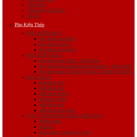
Thép Đặc
Thép Ray Cầu Trục
Xà Gồ
Phụ Kiện Thép
PHỤ KIỆN REN
Phụ kiện ren Mech
Phụ kiện ren K1
Phụ kiện ren giá rẻ
PHỤ KIỆN HÀN
Phụ kiện hàn FKK – Nhật Bản
Phụ Kiện Hàn Jinil bend (Dybend) – Hàn Quốc
Phụ kiện hàn SCH20 SCH40 SCH80 SCH160
MẶT BÍCH
Mặt bích JIS
Mặt bích BS
Mặt bích ANSI
Mặt bích DIN
Mặt bích mù
Mặt bích gia công
VẬT TƯ KHOAN NHỒI, SIÊU ÂM
Măng sông
Nắp bịt
Kẽm buộc, bulong, ốc viss