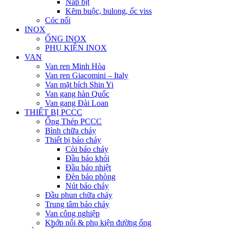
Nắp bịt
Kẽm buộc, bulong, ốc viss
Cóc nối
INOX
ỐNG INOX
PHỤ KIỆN INOX
VAN
Van ren Minh Hòa
Van ren Giacomini – Italy
Van mặt bích Shin Yi
Van gang hàn Quốc
Van gang Đài Loan
THIẾT BỊ PCCC
Ống Thép PCCC
Bình chữa cháy
Thiết bị báo cháy
Còi báo cháy
Đầu báo khói
Đầu báo nhiệt
Đèn báo phòng
Nút báo cháy
Đầu phun chữa cháy
Trung tâm báo cháy
Van công nghiệp
Khớp nối & phụ kiện đường ống