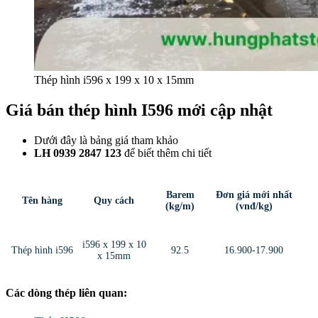
Thép hình i596 x 199 x 10 x 15mm
Giá bán thép hình I596 mới cập nhật
Dưới đây là bảng giá tham khảo
LH 0939 2847 123
để biết thêm chi tiết
Barem
Đơn giá mới nhất
Tên hàng
Quy cách
(kg/m)
(vnđ/kg)
i596 x 199 x 10
Thép hình i596
92.5
16.900-17.900
x 15mm
Các dòng thép liên quan: