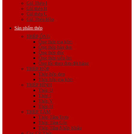
Giá Thép I
Giá thép H
Giá thép U
Giá Thép Hộp
Sản phẩm thép
THÉP ỐNG
Ống thép mạ kẽm
Ống thép hàn đen
Ống thép đúc
Ống thép siêu âm
Ống lốc theo đơn đặt hàng
THÉP HỘP
Thép hộp đen
Thép hộp mạ kẽm
THÉP HÌNH
Thép U
Thép I
Thép V
Thép H
THÉP TẤM
Thép Tấm Trơn
Thép Tấm Gân
Thép Tấm Nhập Khẩu
Cọc Cừ Thép