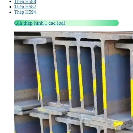
Thép H588
Thép H582
Thép H594
Giá thép hình I các loại