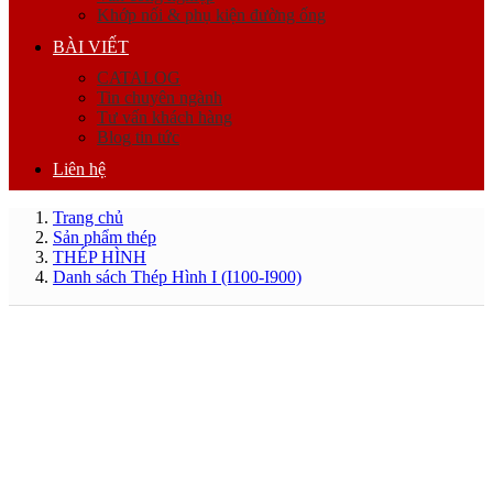
Khớp nối & phụ kiện đường ống
BÀI VIẾT
CATALOG
Tin chuyên ngành
Tư vấn khách hàng
Blog tin tức
Liên hệ
Trang chủ
Sản phẩm thép
THÉP HÌNH
Danh sách Thép Hình I (I100-I900)