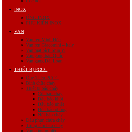
Cóc nối
INOX
ỐNG INOX
PHỤ KIỆN INOX
VAN
Van ren Minh Hòa
Van ren Giacomini – Italy
Van mặt bích Shin Yi
Van gang hàn Quốc
Van gang Đài Loan
THIẾT BỊ PCCC
Ống Thép PCCC
Bình chữa cháy
Thiết bị báo cháy
Còi báo cháy
Đầu báo khói
Đầu báo nhiệt
Đèn báo phòng
Nút báo cháy
Đầu phun chữa cháy
Trung tâm báo cháy
Van công nghiệp