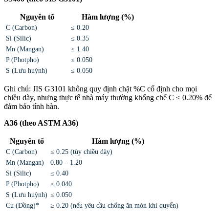
Nguyên tố
Hàm lượng (%)
C (Carbon)
≤ 0.20
Si (Silic)
≤ 0.35
Mn (Mangan)
≤ 1.40
P (Photpho)
≤ 0.050
S (Lưu huỳnh)
≤ 0.050
Ghi chú: JIS G3101 không quy định chặt %C cố định cho mọi
chiều dày, nhưng thực tế nhà máy thường khống chế C ≤ 0.20% để
đảm bảo tính hàn.
A36 (theo ASTM A36)
Nguyên tố
Hàm lượng (%)
C (Carbon)
≤ 0.25 (tùy chiều dày)
Mn (Mangan)
0.80 – 1.20
Si (Silic)
≤ 0.40
P (Photpho)
≤ 0.040
S (Lưu huỳnh)
≤ 0.050
Cu (Đồng)*
≥ 0.20 (nếu yêu cầu chống ăn mòn khí quyển)