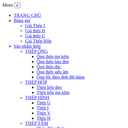
Menu
x
TRANG CHỦ
Bảng giá
Giá Thép I
Giá thép H
Giá thép U
Giá Thép Hộp
Sản phẩm thép
THÉP ỐNG
Ống thép mạ kẽm
Ống thép hàn đen
Ống thép đúc
Ống thép siêu âm
Ống lốc theo đơn đặt hàng
THÉP HỘP
Thép hộp đen
Thép hộp mạ kẽm
THÉP HÌNH
Thép U
Thép I
Thép V
Thép H
THÉP TẤM