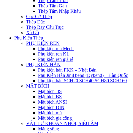
Thép Tấm Trơn
Thép Tấm Gân
Thép Tấm Nhập Khẩu
Cọc Cừ Thép
Thép Đặc
Thép Ray Cầu Trục
Xà Gồ
Phụ Kiện Thép
PHỤ KIỆN REN
Phụ kiện ren Mech
Phụ kiện ren K1
Phụ kiện ren giá rẻ
PHỤ KIỆN HÀN
Phụ kiện hàn FKK – Nhật Bản
Phụ Kiện Hàn Jinil bend (Dybend) – Hàn Quốc
Phụ kiện hàn SCH20 SCH40 SCH80 SCH160
MẶT BÍCH
Mặt bích JIS
Mặt bích BS
Mặt bích ANSI
Mặt bích DIN
Mặt bích mù
Mặt bích gia công
VẬT TƯ KHOAN NHỒI, SIÊU ÂM
Măng sông