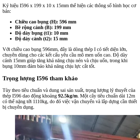
Ký hiệu I596 x 199 x 10 x 15mm thể hiện các thông số hình học cơ
bản:
Chiều cao bụng (H): 596 mm
Bề rộng cánh (B): 199 mm
Độ dày bụng (t1): 10 mm
Độ dày cánh (t2): 15 mm
Với chiều cao bụng 596mm, đây là dòng thép I có tiết diện lớn,
chuyên dùng cho các kết cấu yêu cầu mô men uốn cao. Độ dày
cánh 15mm giúp tăng khả năng chịu nén và chịu uốn, trong khi
bụng 10mm đảm bảo khả năng chịu lực cắt tốt.
Trọng lượng I596 tham khảo
Tùy theo tiêu chuẩn và dung sai sản xuất, trọng lượng lý thuyết của
thép I596 dao động khoảng
92.5kg/m
. Một cây tiêu chuẩn dài 12m
có thể nặng tới 1110kg, do đó việc vận chuyển và lắp dựng cần thiết
bị chuyên dụng.