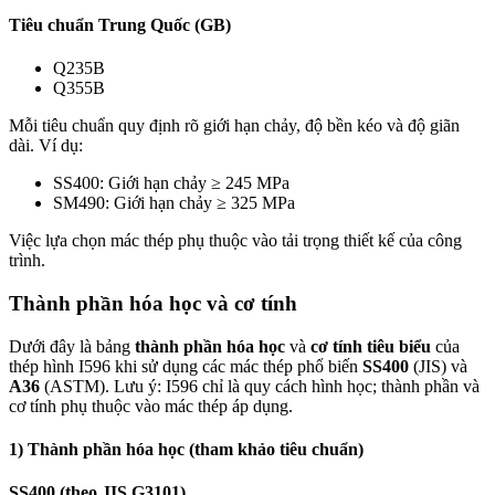
Tiêu chuẩn Trung Quốc (GB)
Q235B
Q355B
Mỗi tiêu chuẩn quy định rõ giới hạn chảy, độ bền kéo và độ giãn
dài. Ví dụ:
SS400: Giới hạn chảy ≥ 245 MPa
SM490: Giới hạn chảy ≥ 325 MPa
Việc lựa chọn mác thép phụ thuộc vào tải trọng thiết kế của công
trình.
Thành phần hóa học và cơ tính
Dưới đây là bảng
thành phần hóa học
và
cơ tính tiêu biểu
của
thép hình I596 khi sử dụng các mác thép phổ biến
SS400
(JIS) và
A36
(ASTM). Lưu ý: I596 chỉ là quy cách hình học; thành phần và
cơ tính phụ thuộc vào mác thép áp dụng.
1) Thành phần hóa học (tham khảo tiêu chuẩn)
SS400 (theo JIS G3101)