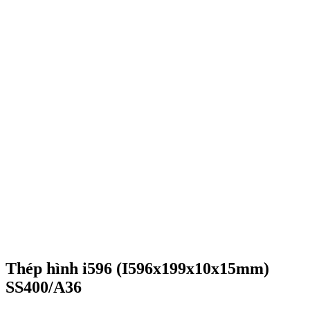
Thép hình i596 (I596x199x10x15mm)
SS400/A36