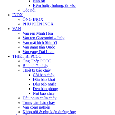
Nắp bịt
Kẽm buộc, bulong, ốc viss
Cóc nối
INOX
ỐNG INOX
PHỤ KIỆN INOX
VAN
Van ren Minh Hòa
Van ren Giacomini – Italy
Van mặt bích Shin Yi
Van gang hàn Quốc
Van gang Đài Loan
THIẾT BỊ PCCC
Ống Thép PCCC
Bình chữa cháy
Thiết bị báo cháy
Còi báo cháy
Đầu báo khói
Đầu báo nhiệt
Đèn báo phòng
Nút báo cháy
Đầu phun chữa cháy
Trung tâm báo cháy
Van công nghiệp
Khớp nối & phụ kiện đường ống