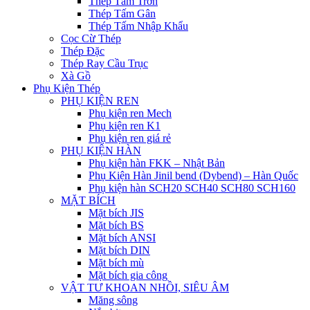
Thép Tấm Trơn
Thép Tấm Gân
Thép Tấm Nhập Khẩu
Cọc Cừ Thép
Thép Đặc
Thép Ray Cầu Trục
Xà Gồ
Phụ Kiện Thép
PHỤ KIỆN REN
Phụ kiện ren Mech
Phụ kiện ren K1
Phụ kiện ren giá rẻ
PHỤ KIỆN HÀN
Phụ kiện hàn FKK – Nhật Bản
Phụ Kiện Hàn Jinil bend (Dybend) – Hàn Quốc
Phụ kiện hàn SCH20 SCH40 SCH80 SCH160
MẶT BÍCH
Mặt bích JIS
Mặt bích BS
Mặt bích ANSI
Mặt bích DIN
Mặt bích mù
Mặt bích gia công
VẬT TƯ KHOAN NHỒI, SIÊU ÂM
Măng sông