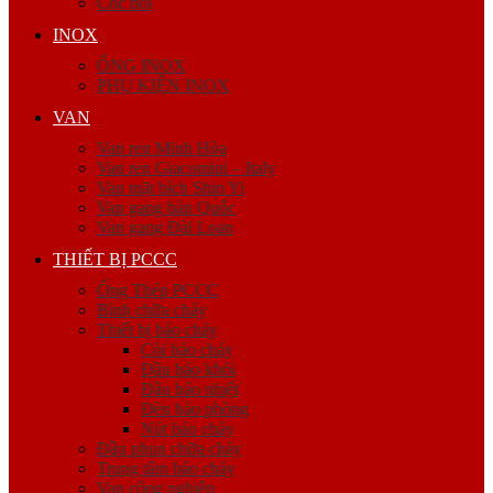
Cóc nối
INOX
ỐNG INOX
PHỤ KIỆN INOX
VAN
Van ren Minh Hòa
Van ren Giacomini – Italy
Van mặt bích Shin Yi
Van gang hàn Quốc
Van gang Đài Loan
THIẾT BỊ PCCC
Ống Thép PCCC
Bình chữa cháy
Thiết bị báo cháy
Còi báo cháy
Đầu báo khói
Đầu báo nhiệt
Đèn báo phòng
Nút báo cháy
Đầu phun chữa cháy
Trung tâm báo cháy
Van công nghiệp