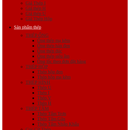
Giá Thép I
Giá thép H
Giá thép U
Giá Thép Hộp
Sản phẩm thép
THÉP ỐNG
Ống thép mạ kẽm
Ống thép hàn đen
Ống thép đúc
Ống thép siêu âm
Ống lốc theo đơn đặt hàng
THÉP HỘP
Thép hộp đen
Thép hộp mạ kẽm
THÉP HÌNH
Thép U
Thép I
Thép V
Thép H
THÉP TẤM
Thép Tấm Trơn
Thép Tấm Gân
Thép Tấm Nhập Khẩu
Cọc Cừ Thép