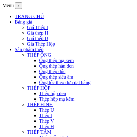
Menu
x
TRANG CHỦ
Bảng giá
Giá Thép I
Giá thép H
Giá thép U
Giá Thép Hộp
Sản phẩm thép
THÉP ỐNG
Ống thép mạ kẽm
Ống thép hàn đen
Ống thép đúc
Ống thép siêu âm
Ống lốc theo đơn đặt hàng
THÉP HỘP
Thép hộp đen
Thép hộp mạ kẽm
THÉP HÌNH
Thép U
Thép I
Thép V
Thép H
THÉP TẤM