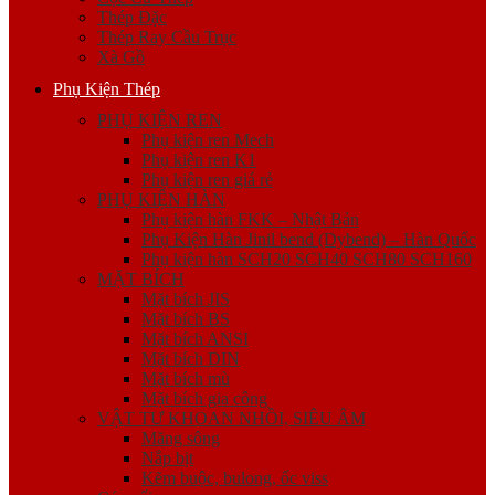
Thép Đặc
Thép Ray Cầu Trục
Xà Gồ
Phụ Kiện Thép
PHỤ KIỆN REN
Phụ kiện ren Mech
Phụ kiện ren K1
Phụ kiện ren giá rẻ
PHỤ KIỆN HÀN
Phụ kiện hàn FKK – Nhật Bản
Phụ Kiện Hàn Jinil bend (Dybend) – Hàn Quốc
Phụ kiện hàn SCH20 SCH40 SCH80 SCH160
MẶT BÍCH
Mặt bích JIS
Mặt bích BS
Mặt bích ANSI
Mặt bích DIN
Mặt bích mù
Mặt bích gia công
VẬT TƯ KHOAN NHỒI, SIÊU ÂM
Măng sông
Nắp bịt
Kẽm buộc, bulong, ốc viss