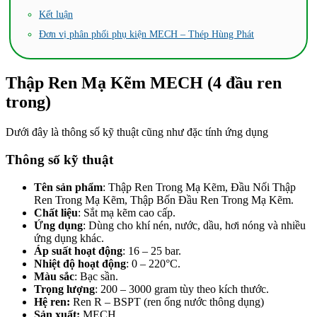
Kết luận
Đơn vị phân phối phụ kiện MECH – Thép Hùng Phát
Thập Ren Mạ Kẽm MECH (4 đầu ren
trong)
Dưới đây là thông số kỹ thuật cũng như đặc tính ứng dụng
Thông số kỹ thuật
Tên sản phẩm
: Thập Ren Trong Mạ Kẽm, Đầu Nối Thập
Ren Trong Mạ Kẽm, Thập Bốn Đầu Ren Trong Mạ Kẽm.
Chất liệu
: Sắt mạ kẽm cao cấp.
Ứng dụng
: Dùng cho khí nén, nước, dầu, hơi nóng và nhiều
ứng dụng khác.
Áp suất hoạt động
: 16 – 25 bar.
Nhiệt độ hoạt động
: 0 – 220°C.
Màu sắc
: Bạc sần.
Trọng lượng
: 200 – 3000 gram tùy theo kích thước.
Hệ ren:
Ren R – BSPT (ren ống nước thông dụng)
Sản xuất:
MECH