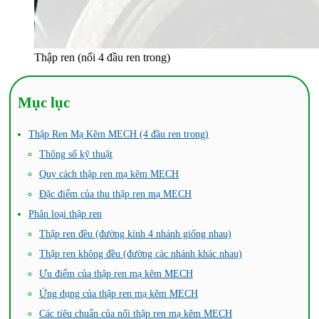
Thập ren (nối 4 đầu ren trong)
Mục lục
Thập Ren Mạ Kẽm MECH (4 đầu ren trong)
Thông số kỹ thuật
Quy cách thập ren mạ kẽm MECH
Đặc điểm của thu thập ren mạ MECH
Phân loại thập ren
Thập ren đều (đường kính 4 nhánh giống nhau)
Thập ren không đều (đường các nhánh khác nhau)
Ưu điểm của thập ren mạ kẽm MECH
Ứng dụng của thập ren mạ kẽm MECH
Các tiêu chuẩn của nối thập ren mạ kẽm MECH