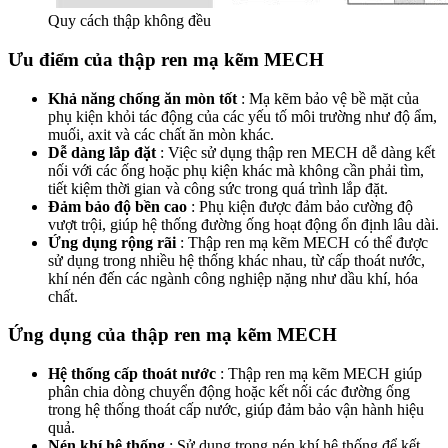
Quy cách thập không đều
Ưu điểm của thập ren mạ kẽm MECH
Khả năng chống ăn mòn tốt
: Mạ kẽm bảo vệ bề mặt của
phụ kiện khỏi tác động của các yếu tố môi trường như độ ẩm,
muối, axit và các chất ăn mòn khác.
Dễ dàng lắp đặt
: Việc sử dụng thập ren MECH dễ dàng kết
nối với các ống hoặc phụ kiện khác mà không cần phải tìm,
tiết kiệm thời gian và công sức trong quá trình lắp đặt.
Đảm bảo độ bền cao
: Phụ kiện được đảm bảo cường độ
vượt trội, giúp hệ thống đường ống hoạt động ổn định lâu dài.
Ứng dụng rộng rãi
: Thập ren mạ kẽm MECH có thể được
sử dụng trong nhiều hệ thống khác nhau, từ cấp thoát nước,
khí nén đến các ngành công nghiệp nặng như dầu khí, hóa
chất.
Ứng dụng của thập ren mạ kẽm MECH
Hệ thống cấp thoát nước
: Thập ren mạ kẽm MECH giúp
phân chia dòng chuyển động hoặc kết nối các đường ống
trong hệ thống thoát cấp nước, giúp đảm bảo vận hành hiệu
quả.
Nén khí hệ thống
: Sử dụng trong nén khí hệ thống để kết