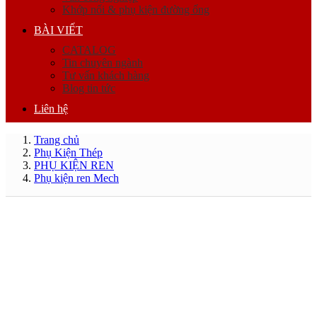
Khớp nối & phụ kiện đường ống
BÀI VIẾT
CATALOG
Tin chuyên ngành
Tư vấn khách hàng
Blog tin tức
Liên hệ
Trang chủ
Phụ Kiện Thép
PHỤ KIỆN REN
Phụ kiện ren Mech