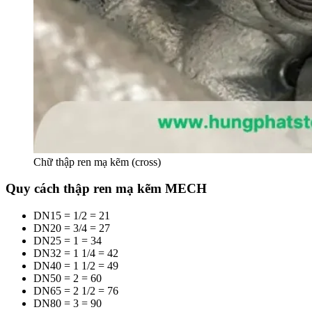
Chữ thập ren mạ kẽm (cross)
Quy cách thập ren mạ kẽm MECH
DN15 = 1/2 = 21
DN20 = 3/4 = 27
DN25 = 1 = 34
DN32 = 1 1/4 = 42
DN40 = 1 1/2 = 49
DN50 = 2 = 60
DN65 = 2 1/2 = 76
DN80 = 3 = 90