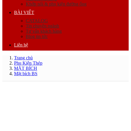
Khớp nối & phụ kiện đường ống
BÀI VIẾT
CATALOG
Tin chuyên ngành
Tư vấn khách hàng
Blog tin tức
Liên hệ
Trang chủ
Phụ Kiện Thép
MẶT BÍCH
Mặt bích BS