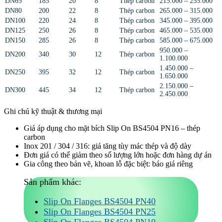
DN65
185
20
8
Thép carbon
215.000 – 255.000
DN80
200
22
8
Thép carbon
265.000 – 315.000
DN100
220
24
8
Thép carbon
345.000 – 395.000
DN125
250
26
8
Thép carbon
465.000 – 535.000
DN150
285
26
8
Thép carbon
585.000 – 675.000
950.000 –
DN200
340
30
12
Thép carbon
1.100.000
1.450.000 –
DN250
395
32
12
Thép carbon
1.650.000
2.150.000 –
DN300
445
34
12
Thép carbon
2.450.000
Ghi chú kỹ thuật & thương mại
Giá áp dụng cho mặt bích Slip On BS4504 PN16 – thép
carbon
Inox 201 / 304 / 316: giá tăng tùy mác thép và độ dày
Đơn giá có thể giảm theo số lượng lớn hoặc đơn hàng dự án
Gia công theo bản vẽ, khoan lỗ đặc biệt: báo giá riêng
Sản phẩm khác:
Slip On Flanges BS4504 PN40
Slip On Flanges BS4504 PN25
Slip On Flanges BS4504 PN10