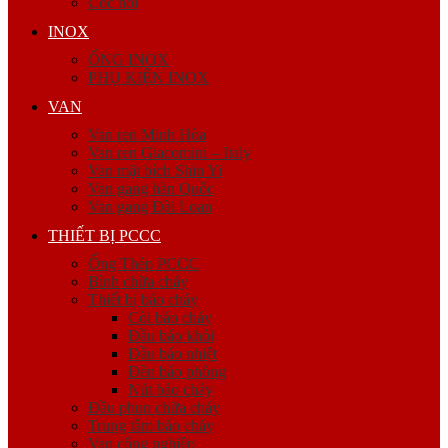
Cóc nối
INOX
ỐNG INOX
PHỤ KIỆN INOX
VAN
Van ren Minh Hòa
Van ren Giacomini – Italy
Van mặt bích Shin Yi
Van gang hàn Quốc
Van gang Đài Loan
THIẾT BỊ PCCC
Ống Thép PCCC
Bình chữa cháy
Thiết bị báo cháy
Còi báo cháy
Đầu báo khói
Đầu báo nhiệt
Đèn báo phòng
Nút báo cháy
Đầu phun chữa cháy
Trung tâm báo cháy
Van công nghiệp