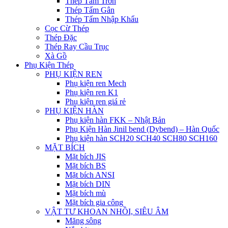
Thép Tấm Trơn
Thép Tấm Gân
Thép Tấm Nhập Khẩu
Cọc Cừ Thép
Thép Đặc
Thép Ray Cầu Trục
Xà Gồ
Phụ Kiện Thép
PHỤ KIỆN REN
Phụ kiện ren Mech
Phụ kiện ren K1
Phụ kiện ren giá rẻ
PHỤ KIỆN HÀN
Phụ kiện hàn FKK – Nhật Bản
Phụ Kiện Hàn Jinil bend (Dybend) – Hàn Quốc
Phụ kiện hàn SCH20 SCH40 SCH80 SCH160
MẶT BÍCH
Mặt bích JIS
Mặt bích BS
Mặt bích ANSI
Mặt bích DIN
Mặt bích mù
Mặt bích gia công
VẬT TƯ KHOAN NHỒI, SIÊU ÂM
Măng sông