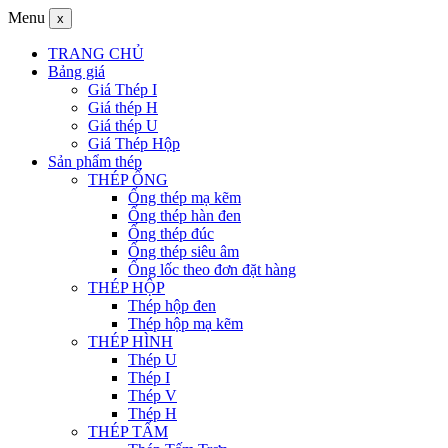
Menu
x
TRANG CHỦ
Bảng giá
Giá Thép I
Giá thép H
Giá thép U
Giá Thép Hộp
Sản phẩm thép
THÉP ỐNG
Ống thép mạ kẽm
Ống thép hàn đen
Ống thép đúc
Ống thép siêu âm
Ống lốc theo đơn đặt hàng
THÉP HỘP
Thép hộp đen
Thép hộp mạ kẽm
THÉP HÌNH
Thép U
Thép I
Thép V
Thép H
THÉP TẤM