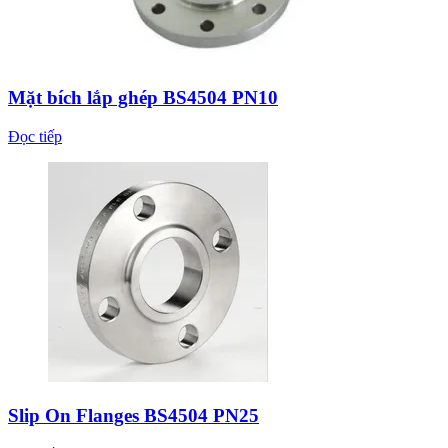
Mặt bích lắp ghép BS4504 PN10
Đọc tiếp
Slip On Flanges BS4504 PN25