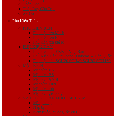
Thép Đặc
Thép Ray Cầu Trục
Xà Gồ
Phụ Kiện Thép
PHỤ KIỆN REN
Phụ kiện ren Mech
Phụ kiện ren K1
Phụ kiện ren giá rẻ
PHỤ KIỆN HÀN
Phụ kiện hàn FKK – Nhật Bản
Phụ Kiện Hàn Jinil bend (Dybend) – Hàn Quốc
Phụ kiện hàn SCH20 SCH40 SCH80 SCH160
MẶT BÍCH
Mặt bích JIS
Mặt bích BS
Mặt bích ANSI
Mặt bích DIN
Mặt bích mù
Mặt bích gia công
VẬT TƯ KHOAN NHỒI, SIÊU ÂM
Măng sông
Nắp bịt
Kẽm buộc, bulong, ốc viss