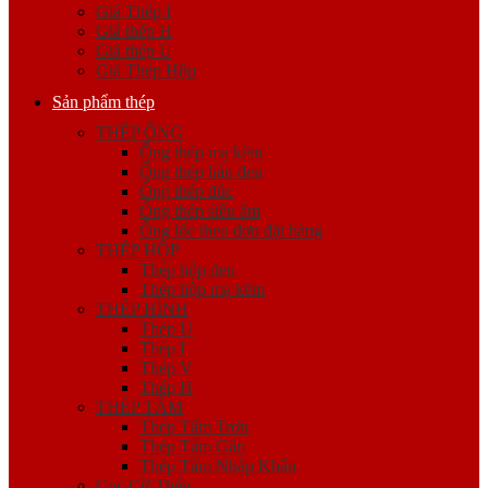
Giá Thép I
Giá thép H
Giá thép U
Giá Thép Hộp
Sản phẩm thép
THÉP ỐNG
Ống thép mạ kẽm
Ống thép hàn đen
Ống thép đúc
Ống thép siêu âm
Ống lốc theo đơn đặt hàng
THÉP HỘP
Thép hộp đen
Thép hộp mạ kẽm
THÉP HÌNH
Thép U
Thép I
Thép V
Thép H
THÉP TẤM
Thép Tấm Trơn
Thép Tấm Gân
Thép Tấm Nhập Khẩu
Cọc Cừ Thép