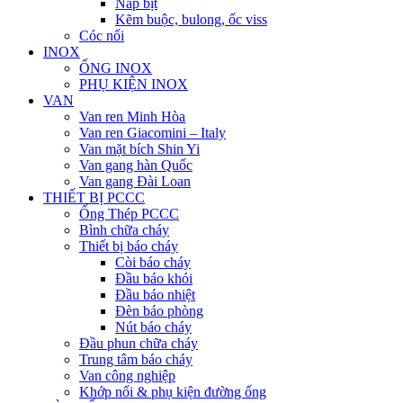
Nắp bịt
Kẽm buộc, bulong, ốc viss
Cóc nối
INOX
ỐNG INOX
PHỤ KIỆN INOX
VAN
Van ren Minh Hòa
Van ren Giacomini – Italy
Van mặt bích Shin Yi
Van gang hàn Quốc
Van gang Đài Loan
THIẾT BỊ PCCC
Ống Thép PCCC
Bình chữa cháy
Thiết bị báo cháy
Còi báo cháy
Đầu báo khói
Đầu báo nhiệt
Đèn báo phòng
Nút báo cháy
Đầu phun chữa cháy
Trung tâm báo cháy
Van công nghiệp
Khớp nối & phụ kiện đường ống