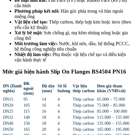
Bề mặt làm kín:
Flat Face (FF) hoặc Raised Face (RF) tùy
cấu hình
Phương pháp kết nối:
Hàn góc phía trong và hàn ngoài
miệng ống
Vật liệu chế tạo:
Thép carbon, thép hợp kim hoặc inox (theo
yêu cầu kỹ thuật)
Xử lý bề mặt:
Sơn chống gỉ, mạ kẽm nhúng nóng hoặc gia
công thô
Môi trường làm việc:
Nước, khí nén, dầu, hệ thống PCCC,
hệ thống công nghiệp tiêu chuẩn
Nhiệt độ làm việc:
Phụ thuộc vật liệu chế tạo và điều kiện
vận hành thực tế
Mức giá hiện hành Slip On Flanges BS4504 PN16
ĐK
DN (Danh
Độ dày
Số lỗ
Vật liệu
Đơn giá tham
ngoài
nghĩa)
(mm)
bulong
thép carbon
khảo (VNĐ/cái)
(mm)
DN15
95
14
4
Thép carbon
65.000 – 75.000
DN20
105
16
4
Thép carbon
75.000 – 85.000
DN25
115
16
4
Thép carbon
85.000 – 100.000
DN32
140
18
4
Thép carbon
115.000 – 135.000
DN40
150
18
4
Thép carbon
135.000 – 155.000
DN50
165
20
4
Thép carbon
165.000 – 195.000