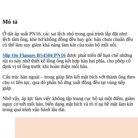
Mô tả
Ở dải áp suất PN16, các sai lệch nhỏ trong quá trình lắp đặt như
lệch tâm ống, khe hở không đồng đều hay góc hàn chưa chuẩn đều
có thể làm suy giảm khả năng làm kín của toàn bộ mối nối.
Slip On Flanges BS4504 PN16
được phát triển để hạn chế những
rủi ro này nhờ thiết kế lồng ống kết hợp hàn hai phía, cho phép cố
định vị trí ống trước khi hoàn thiện mối hàn.
Cấu trúc hàn ngoài – trong giúp liên kết mặt bích với thành ống theo
chu vi liên tục, qua đó phân bố ứng suất đồng đều tại vùng tiếp
giáp.
Nhờ vậy, áp lực làm việc không tập trung cục bộ tại một điểm, giảm
nguy cơ nứt mối hàn, biến dạng mặt bích và rò rỉ tại bề mặt làm kín
trong quá trình vận hành lâu dài.