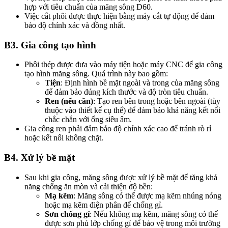
hợp với tiêu chuẩn của măng sông D60.
Việc cắt phôi được thực hiện bằng máy cắt tự động để đảm
bảo độ chính xác và đồng nhất.
B3. Gia công tạo hình
Phôi thép được đưa vào máy tiện hoặc máy CNC để gia công
tạo hình măng sông. Quá trình này bao gồm:
Tiện
: Định hình bề mặt ngoài và trong của măng sông
để đảm bảo đúng kích thước và độ tròn tiêu chuẩn.
Ren (nếu cần)
: Tạo ren bên trong hoặc bên ngoài (tùy
thuộc vào thiết kế cụ thể) để đảm bảo khả năng kết nối
chắc chắn với ống siêu âm.
Gia công ren phải đảm bảo độ chính xác cao để tránh rò rỉ
hoặc kết nối không chặt.
B4. Xử lý bề mặt
Sau khi gia công, măng sông được xử lý bề mặt để tăng khả
năng chống ăn mòn và cải thiện độ bền:
Mạ kẽm
: Măng sông có thể được mạ kẽm nhúng nóng
hoặc mạ kẽm điện phân để chống gỉ.
Sơn chống gỉ
: Nếu không mạ kẽm, măng sông có thể
được sơn phủ lớp chống gỉ để bảo vệ trong môi trường