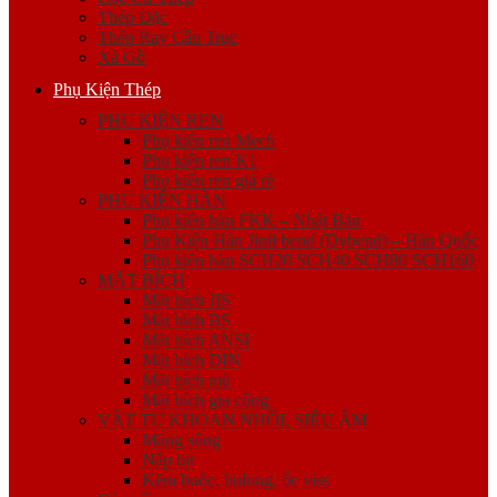
Thép Đặc
Thép Ray Cầu Trục
Xà Gồ
Phụ Kiện Thép
PHỤ KIỆN REN
Phụ kiện ren Mech
Phụ kiện ren K1
Phụ kiện ren giá rẻ
PHỤ KIỆN HÀN
Phụ kiện hàn FKK – Nhật Bản
Phụ Kiện Hàn Jinil bend (Dybend) – Hàn Quốc
Phụ kiện hàn SCH20 SCH40 SCH80 SCH160
MẶT BÍCH
Mặt bích JIS
Mặt bích BS
Mặt bích ANSI
Mặt bích DIN
Mặt bích mù
Mặt bích gia công
VẬT TƯ KHOAN NHỒI, SIÊU ÂM
Măng sông
Nắp bịt
Kẽm buộc, bulong, ốc viss