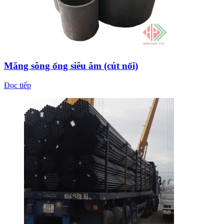
Măng sông ống siêu âm (cút nối)
Đọc tiếp