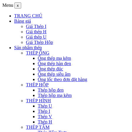
Menu
x
TRANG CHỦ
Bảng giá
Giá Thép I
Giá thép H
Giá thép U
Giá Thép Hộp
Sản phẩm thép
THÉP ỐNG
Ống thép mạ kẽm
Ống thép hàn đen
Ống thép đúc
Ống thép siêu âm
Ống lốc theo đơn đặt hàng
THÉP HỘP
Thép hộp đen
Thép hộp mạ kẽm
THÉP HÌNH
Thép U
Thép I
Thép V
Thép H
THÉP TẤM