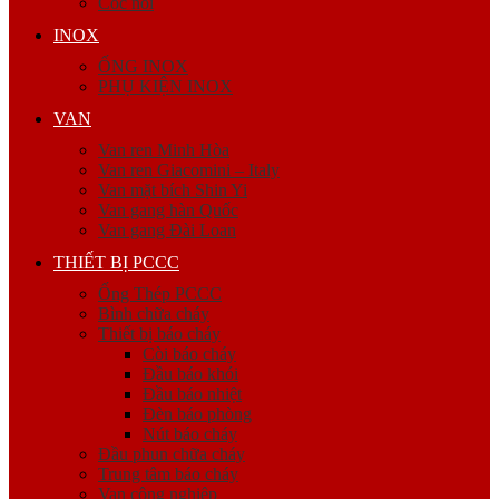
Cóc nối
INOX
ỐNG INOX
PHỤ KIỆN INOX
VAN
Van ren Minh Hòa
Van ren Giacomini – Italy
Van mặt bích Shin Yi
Van gang hàn Quốc
Van gang Đài Loan
THIẾT BỊ PCCC
Ống Thép PCCC
Bình chữa cháy
Thiết bị báo cháy
Còi báo cháy
Đầu báo khói
Đầu báo nhiệt
Đèn báo phòng
Nút báo cháy
Đầu phun chữa cháy
Trung tâm báo cháy
Van công nghiệp