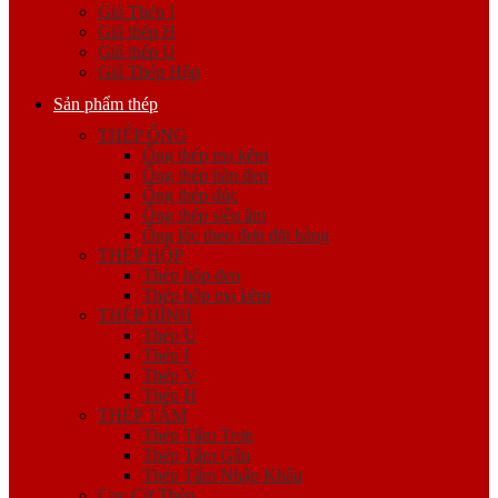
Giá Thép I
Giá thép H
Giá thép U
Giá Thép Hộp
Sản phẩm thép
THÉP ỐNG
Ống thép mạ kẽm
Ống thép hàn đen
Ống thép đúc
Ống thép siêu âm
Ống lốc theo đơn đặt hàng
THÉP HỘP
Thép hộp đen
Thép hộp mạ kẽm
THÉP HÌNH
Thép U
Thép I
Thép V
Thép H
THÉP TẤM
Thép Tấm Trơn
Thép Tấm Gân
Thép Tấm Nhập Khẩu
Cọc Cừ Thép