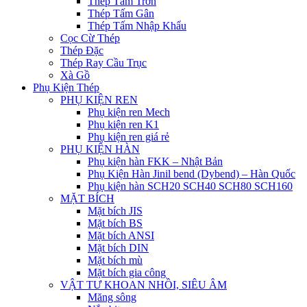
Thép Tấm Trơn
Thép Tấm Gân
Thép Tấm Nhập Khẩu
Cọc Cừ Thép
Thép Đặc
Thép Ray Cầu Trục
Xà Gồ
Phụ Kiện Thép
PHỤ KIỆN REN
Phụ kiện ren Mech
Phụ kiện ren K1
Phụ kiện ren giá rẻ
PHỤ KIỆN HÀN
Phụ kiện hàn FKK – Nhật Bản
Phụ Kiện Hàn Jinil bend (Dybend) – Hàn Quốc
Phụ kiện hàn SCH20 SCH40 SCH80 SCH160
MẶT BÍCH
Mặt bích JIS
Mặt bích BS
Mặt bích ANSI
Mặt bích DIN
Mặt bích mù
Mặt bích gia công
VẬT TƯ KHOAN NHỒI, SIÊU ÂM
Măng sông