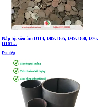
Nắp bịt siêu âm D114, D89, D65, D49, D60, D76,
D101…
Đọc tiếp