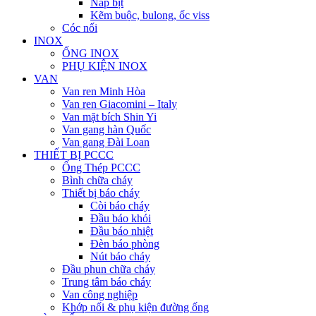
Nắp bịt
Kẽm buộc, bulong, ốc viss
Cóc nối
INOX
ỐNG INOX
PHỤ KIỆN INOX
VAN
Van ren Minh Hòa
Van ren Giacomini – Italy
Van mặt bích Shin Yi
Van gang hàn Quốc
Van gang Đài Loan
THIẾT BỊ PCCC
Ống Thép PCCC
Bình chữa cháy
Thiết bị báo cháy
Còi báo cháy
Đầu báo khói
Đầu báo nhiệt
Đèn báo phòng
Nút báo cháy
Đầu phun chữa cháy
Trung tâm báo cháy
Van công nghiệp
Khớp nối & phụ kiện đường ống