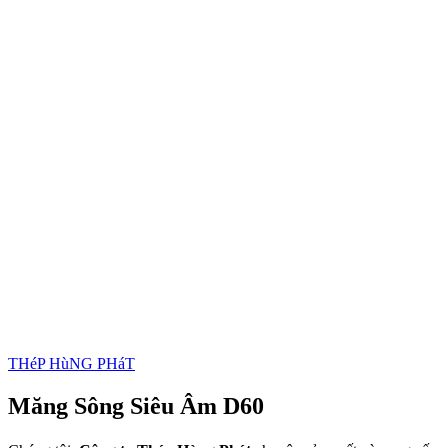
THéP HùNG PHáT
Măng Sông Siêu Âm D60