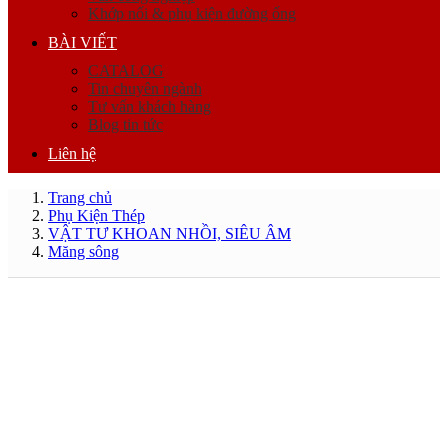
Khớp nối & phụ kiện đường ống
BÀI VIẾT
CATALOG
Tin chuyên ngành
Tư vấn khách hàng
Blog tin tức
Liên hệ
Trang chủ
Phụ Kiện Thép
VẬT TƯ KHOAN NHỒI, SIÊU ÂM
Măng sông