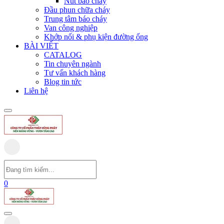
Nút báo cháy
Đầu phun chữa cháy
Trung tâm báo cháy
Van công nghiệp
Khớp nối & phụ kiện đường ống
BÀI VIẾT
CATALOG
Tin chuyên ngành
Tư vấn khách hàng
Blog tin tức
Liên hệ
0