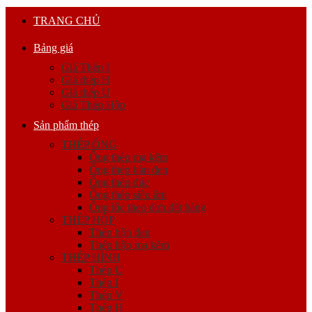
TRANG CHỦ
Bảng giá
Giá Thép I
Giá thép H
Giá thép U
Giá Thép Hộp
Sản phẩm thép
THÉP ỐNG
Ống thép mạ kẽm
Ống thép hàn đen
Ống thép đúc
Ống thép siêu âm
Ống lốc theo đơn đặt hàng
THÉP HỘP
Thép hộp đen
Thép hộp mạ kẽm
THÉP HÌNH
Thép U
Thép I
Thép V
Thép H