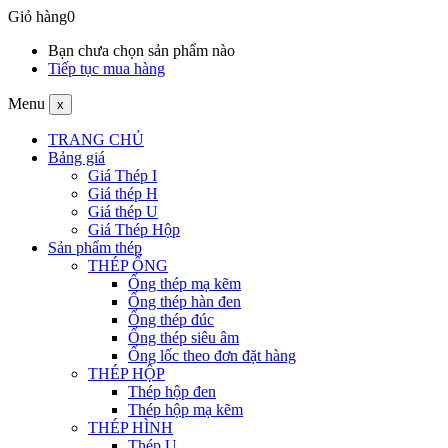
Giỏ hàng
0
Bạn chưa chọn sản phẩm nào
Tiếp tục mua hàng
Menu
x
TRANG CHỦ
Bảng giá
Giá Thép I
Giá thép H
Giá thép U
Giá Thép Hộp
Sản phẩm thép
THÉP ỐNG
Ống thép mạ kẽm
Ống thép hàn đen
Ống thép đúc
Ống thép siêu âm
Ống lốc theo đơn đặt hàng
THÉP HỘP
Thép hộp đen
Thép hộp mạ kẽm
THÉP HÌNH
Thép U