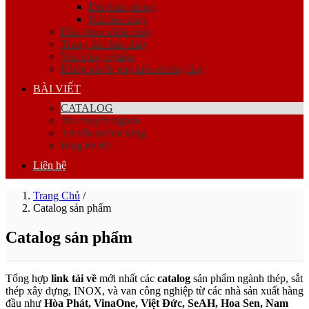
Đèn báo phòng
Nút báo cháy
Đầu phun chữa cháy
Trung tâm báo cháy
Van công nghiệp
Khớp nối & phụ kiện đường ống
BÀI VIẾT
CATALOG
Tin chuyên ngành
Tư vấn khách hàng
Blog tin tức
Liên hệ
Trang Chủ
/
Catalog sản phẩm
Catalog sản phẩm
Tổng hợp
link tải về
mới nhất các
catalog
sản phẩm ngành thép, sắt
thép xây dựng, INOX, và van công nghiệp từ các nhà sản xuất hàng
đầu như
Hòa Phát, VinaOne, Việt Đức, SeAH, Hoa Sen, Nam