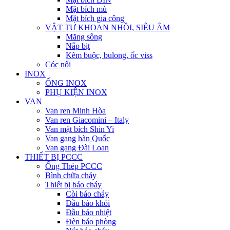
Mặt bích mù
Mặt bích gia công
VẬT TƯ KHOAN NHỒI, SIÊU ÂM
Măng sông
Nắp bịt
Kẽm buộc, bulong, ốc viss
Cóc nối
INOX
ỐNG INOX
PHỤ KIỆN INOX
VAN
Van ren Minh Hòa
Van ren Giacomini – Italy
Van mặt bích Shin Yi
Van gang hàn Quốc
Van gang Đài Loan
THIẾT BỊ PCCC
Ống Thép PCCC
Bình chữa cháy
Thiết bị báo cháy
Còi báo cháy
Đầu báo khói
Đầu báo nhiệt
Đèn báo phòng