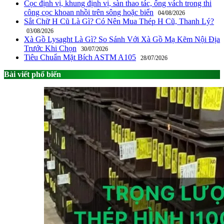
Cọc định vị, khung định vị, sàn thao tác, ống vách trong thi
công cọc khoan nhồi trên sông hoặc biển
04/08/2026
Sắt Chữ H Cũ Là Gì? Có Nên Mua Thép H Cũ, Thanh Lý?
03/08/2026
Xà Gồ Lysaght Là Gì? So Sánh Với Xà Gồ Mạ Kẽm Nội Địa
Trước Khi Chọn
30/07/2026
Tiêu Chuẩn Mặt Bích ASTM A105
28/07/2026
Bài viết phổ biến