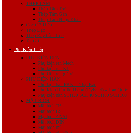
THÉP TẤM
Thép Tấm Trơn
Thép Tấm Gân
Thép Tấm Nhập Khẩu
Cọc Cừ Thép
Thép Đặc
Thép Ray Cầu Trục
Xà Gồ
Phụ Kiện Thép
PHỤ KIỆN REN
Phụ kiện ren Mech
Phụ kiện ren K1
Phụ kiện ren giá rẻ
PHỤ KIỆN HÀN
Phụ kiện hàn FKK – Nhật Bản
Phụ Kiện Hàn Jinil bend (Dybend) – Hàn Quốc
Phụ kiện hàn SCH20 SCH40 SCH80 SCH160
MẶT BÍCH
Mặt bích JIS
Mặt bích BS
Mặt bích ANSI
Mặt bích DIN
Mặt bích mù
Mặt bích gia công