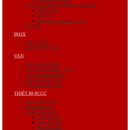
VẬT TƯ KHOAN NHỒI, SIÊU ÂM
Măng sông
Nắp bịt
Kẽm buộc, bulong, ốc viss
Cóc nối
INOX
ỐNG INOX
PHỤ KIỆN INOX
VAN
Van ren Minh Hòa
Van ren Giacomini – Italy
Van mặt bích Shin Yi
Van gang hàn Quốc
Van gang Đài Loan
THIẾT BỊ PCCC
Ống Thép PCCC
Bình chữa cháy
Thiết bị báo cháy
Còi báo cháy
Đầu báo khói
Đầu báo nhiệt