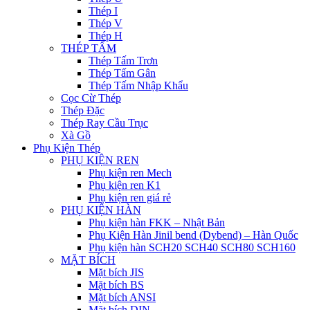
Thép I
Thép V
Thép H
THÉP TẤM
Thép Tấm Trơn
Thép Tấm Gân
Thép Tấm Nhập Khẩu
Cọc Cừ Thép
Thép Đặc
Thép Ray Cầu Trục
Xà Gồ
Phụ Kiện Thép
PHỤ KIỆN REN
Phụ kiện ren Mech
Phụ kiện ren K1
Phụ kiện ren giá rẻ
PHỤ KIỆN HÀN
Phụ kiện hàn FKK – Nhật Bản
Phụ Kiện Hàn Jinil bend (Dybend) – Hàn Quốc
Phụ kiện hàn SCH20 SCH40 SCH80 SCH160
MẶT BÍCH
Mặt bích JIS
Mặt bích BS
Mặt bích ANSI
Mặt bích DIN