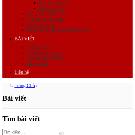
Đèn báo phòng
Nút báo cháy
Đầu phun chữa cháy
Trung tâm báo cháy
Van công nghiệp
Khớp nối & phụ kiện đường ống
BÀI VIẾT
CATALOG
Tin chuyên ngành
Tư vấn khách hàng
Blog tin tức
Liên hệ
Trang Chủ
/
Bài viết
Tìm bài viết