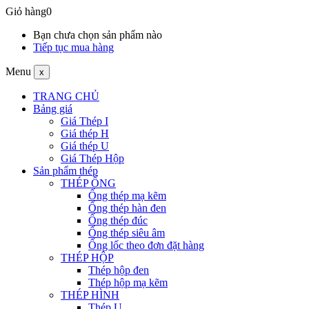
Giỏ hàng
0
Bạn chưa chọn sản phẩm nào
Tiếp tục mua hàng
Menu
x
TRANG CHỦ
Bảng giá
Giá Thép I
Giá thép H
Giá thép U
Giá Thép Hộp
Sản phẩm thép
THÉP ỐNG
Ống thép mạ kẽm
Ống thép hàn đen
Ống thép đúc
Ống thép siêu âm
Ống lốc theo đơn đặt hàng
THÉP HỘP
Thép hộp đen
Thép hộp mạ kẽm
THÉP HÌNH
Thép U