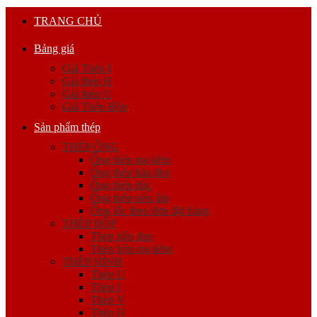
TRANG CHỦ
Bảng giá
Giá Thép I
Giá thép H
Giá thép U
Giá Thép Hộp
Sản phẩm thép
THÉP ỐNG
Ống thép mạ kẽm
Ống thép hàn đen
Ống thép đúc
Ống thép siêu âm
Ống lốc theo đơn đặt hàng
THÉP HỘP
Thép hộp đen
Thép hộp mạ kẽm
THÉP HÌNH
Thép U
Thép I
Thép V
Thép H