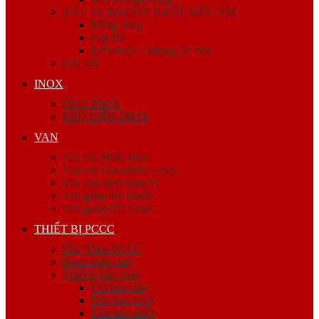
VẬT TƯ KHOAN NHỒI, SIÊU ÂM
Măng sông
Nắp bịt
Kẽm buộc, bulong, ốc viss
Cóc nối
INOX
ỐNG INOX
PHỤ KIỆN INOX
VAN
Van ren Minh Hòa
Van ren Giacomini – Italy
Van mặt bích Shin Yi
Van gang hàn Quốc
Van gang Đài Loan
THIẾT BỊ PCCC
Ống Thép PCCC
Bình chữa cháy
Thiết bị báo cháy
Còi báo cháy
Đầu báo khói
Đầu báo nhiệt