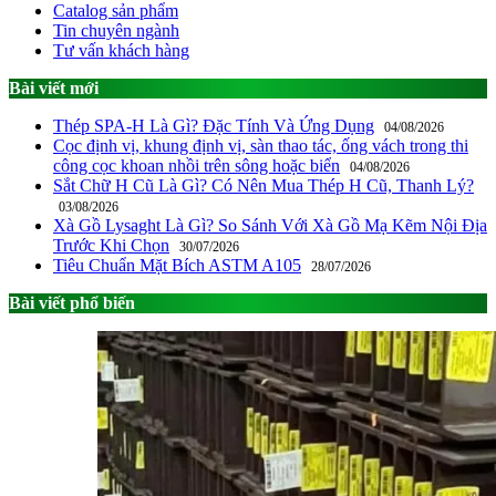
Catalog sản phẩm
Tin chuyên ngành
Tư vấn khách hàng
Bài viết mới
Thép SPA-H Là Gì? Đặc Tính Và Ứng Dụng
04/08/2026
Cọc định vị, khung định vị, sàn thao tác, ống vách trong thi
công cọc khoan nhồi trên sông hoặc biển
04/08/2026
Sắt Chữ H Cũ Là Gì? Có Nên Mua Thép H Cũ, Thanh Lý?
03/08/2026
Xà Gồ Lysaght Là Gì? So Sánh Với Xà Gồ Mạ Kẽm Nội Địa
Trước Khi Chọn
30/07/2026
Tiêu Chuẩn Mặt Bích ASTM A105
28/07/2026
Bài viết phổ biến