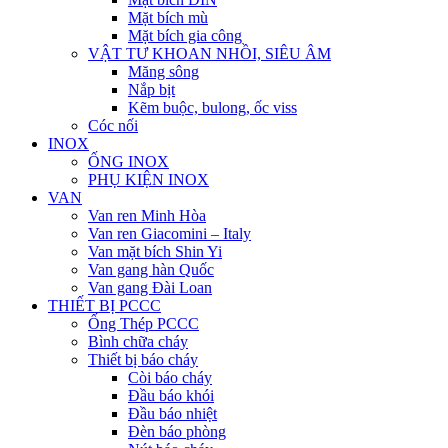
Mặt bích mù
Mặt bích gia công
VẬT TƯ KHOAN NHỒI, SIÊU ÂM
Măng sông
Nắp bịt
Kẽm buộc, bulong, ốc viss
Cóc nối
INOX
ỐNG INOX
PHỤ KIỆN INOX
VAN
Van ren Minh Hòa
Van ren Giacomini – Italy
Van mặt bích Shin Yi
Van gang hàn Quốc
Van gang Đài Loan
THIẾT BỊ PCCC
Ống Thép PCCC
Bình chữa cháy
Thiết bị báo cháy
Còi báo cháy
Đầu báo khói
Đầu báo nhiệt
Đèn báo phòng