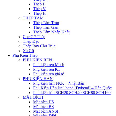
Thép I
Thép V
Thép H
THÉP TẤM
Thép Tấm Trơn
Thép Tấm Gân
Thép Tấm Nhập Khẩu
Cọc Cừ Thép
Thép Đặc
Thép Ray Cầu Trục
Xà Gồ
Phụ Kiện Thép
PHỤ KIỆN REN
Phụ kiện ren Mech
Phụ kiện ren K1
Phụ kiện ren giá rẻ
PHỤ KIỆN HÀN
Phụ kiện hàn FKK – Nhật Bản
Phụ Kiện Hàn Jinil bend (Dybend) – Hàn Quốc
Phụ kiện hàn SCH20 SCH40 SCH80 SCH160
MẶT BÍCH
Mặt bích JIS
Mặt bích BS
Mặt bích ANSI
Mặt bích DIN