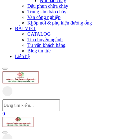
Nút báo cháy
Đầu phun chữa cháy
Trung tâm báo cháy
Van công nghiệp
Khớp nối & phụ kiện đường ống
BÀI VIẾT
CATALOG
Tin chuyên ngành
Tư vấn khách hàng
Blog tin tức
Liên hệ
0