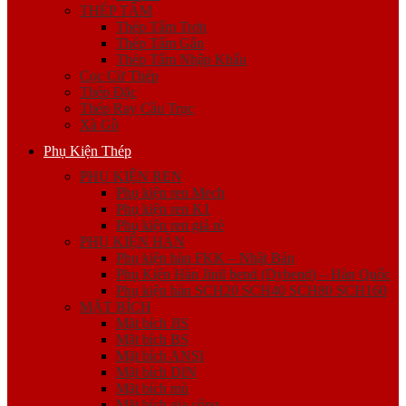
THÉP TẤM
Thép Tấm Trơn
Thép Tấm Gân
Thép Tấm Nhập Khẩu
Cọc Cừ Thép
Thép Đặc
Thép Ray Cầu Trục
Xà Gồ
Phụ Kiện Thép
PHỤ KIỆN REN
Phụ kiện ren Mech
Phụ kiện ren K1
Phụ kiện ren giá rẻ
PHỤ KIỆN HÀN
Phụ kiện hàn FKK – Nhật Bản
Phụ Kiện Hàn Jinil bend (Dybend) – Hàn Quốc
Phụ kiện hàn SCH20 SCH40 SCH80 SCH160
MẶT BÍCH
Mặt bích JIS
Mặt bích BS
Mặt bích ANSI
Mặt bích DIN
Mặt bích mù
Mặt bích gia công