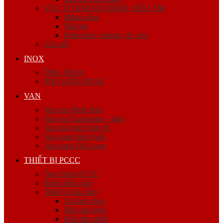
VẬT TƯ KHOAN NHỒI, SIÊU ÂM
Măng sông
Nắp bịt
Kẽm buộc, bulong, ốc viss
Cóc nối
INOX
ỐNG INOX
PHỤ KIỆN INOX
VAN
Van ren Minh Hòa
Van ren Giacomini – Italy
Van mặt bích Shin Yi
Van gang hàn Quốc
Van gang Đài Loan
THIẾT BỊ PCCC
Ống Thép PCCC
Bình chữa cháy
Thiết bị báo cháy
Còi báo cháy
Đầu báo khói
Đầu báo nhiệt