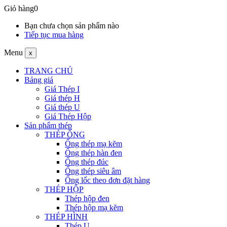
Giỏ hàng
0
Bạn chưa chọn sản phẩm nào
Tiếp tục mua hàng
Menu
x
TRANG CHỦ
Bảng giá
Giá Thép I
Giá thép H
Giá thép U
Giá Thép Hộp
Sản phẩm thép
THÉP ỐNG
Ống thép mạ kẽm
Ống thép hàn đen
Ống thép đúc
Ống thép siêu âm
Ống lốc theo đơn đặt hàng
THÉP HỘP
Thép hộp đen
Thép hộp mạ kẽm
THÉP HÌNH
Thép U