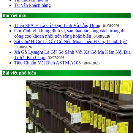
Tư vấn khách hàng
Bài viết mới
Thép SPA-H Là Gì? Đặc Tính Và Ứng Dụng
04/08/2026
Cọc định vị, khung định vị, sàn thao tác, ống vách trong thi
công cọc khoan nhồi trên sông hoặc biển
04/08/2026
Sắt Chữ H Cũ Là Gì? Có Nên Mua Thép H Cũ, Thanh Lý?
03/08/2026
Xà Gồ Lysaght Là Gì? So Sánh Với Xà Gồ Mạ Kẽm Nội Địa
Trước Khi Chọn
30/07/2026
Tiêu Chuẩn Mặt Bích ASTM A105
28/07/2026
Bài viết phổ biến