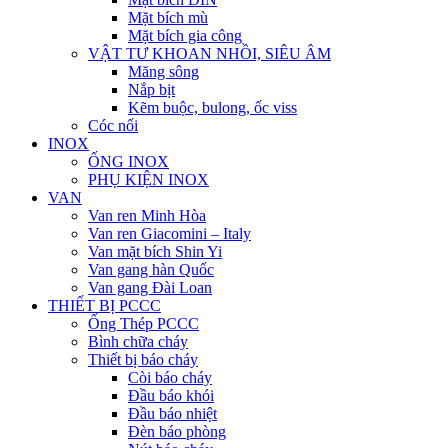
Mặt bích mù
Mặt bích gia công
VẬT TƯ KHOAN NHỒI, SIÊU ÂM
Măng sông
Nắp bịt
Kẽm buộc, bulong, ốc viss
Cóc nối
INOX
ỐNG INOX
PHỤ KIỆN INOX
VAN
Van ren Minh Hòa
Van ren Giacomini – Italy
Van mặt bích Shin Yi
Van gang hàn Quốc
Van gang Đài Loan
THIẾT BỊ PCCC
Ống Thép PCCC
Bình chữa cháy
Thiết bị báo cháy
Còi báo cháy
Đầu báo khói
Đầu báo nhiệt
Đèn báo phòng