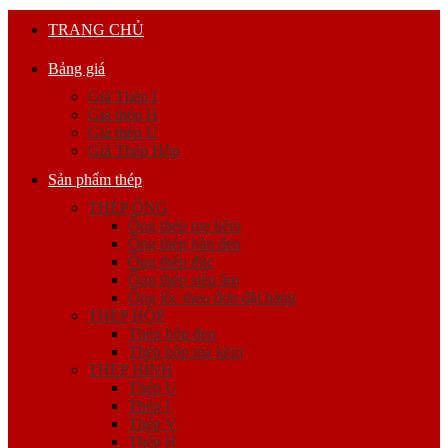
TRANG CHỦ
Bảng giá
Giá Thép I
Giá thép H
Giá thép U
Giá Thép Hộp
Sản phẩm thép
THÉP ỐNG
Ống thép mạ kẽm
Ống thép hàn đen
Ống thép đúc
Ống thép siêu âm
Ống lốc theo đơn đặt hàng
THÉP HỘP
Thép hộp đen
Thép hộp mạ kẽm
THÉP HÌNH
Thép U
Thép I
Thép V
Thép H