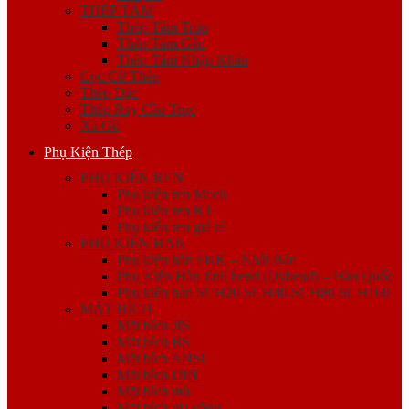
THÉP TẤM
Thép Tấm Trơn
Thép Tấm Gân
Thép Tấm Nhập Khẩu
Cọc Cừ Thép
Thép Đặc
Thép Ray Cầu Trục
Xà Gồ
Phụ Kiện Thép
PHỤ KIỆN REN
Phụ kiện ren Mech
Phụ kiện ren K1
Phụ kiện ren giá rẻ
PHỤ KIỆN HÀN
Phụ kiện hàn FKK – Nhật Bản
Phụ Kiện Hàn Jinil bend (Dybend) – Hàn Quốc
Phụ kiện hàn SCH20 SCH40 SCH80 SCH160
MẶT BÍCH
Mặt bích JIS
Mặt bích BS
Mặt bích ANSI
Mặt bích DIN
Mặt bích mù
Mặt bích gia công