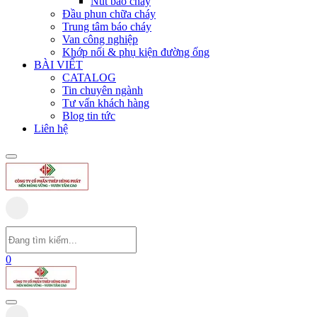
Nút báo cháy
Đầu phun chữa cháy
Trung tâm báo cháy
Van công nghiệp
Khớp nối & phụ kiện đường ống
BÀI VIẾT
CATALOG
Tin chuyên ngành
Tư vấn khách hàng
Blog tin tức
Liên hệ
0