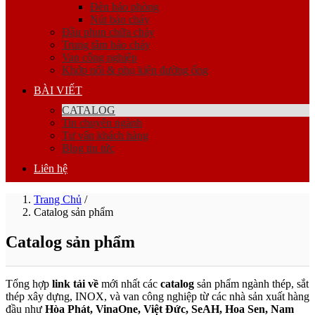
Đèn báo phòng
Nút báo cháy
Đầu phun chữa cháy
Trung tâm báo cháy
Van công nghiệp
Khớp nối & phụ kiện đường ống
BÀI VIẾT
CATALOG
Tin chuyên ngành
Tư vấn khách hàng
Blog tin tức
Liên hệ
Trang Chủ
/
Catalog sản phẩm
Catalog sản phẩm
Tổng hợp
link tải về
mới nhất các
catalog
sản phẩm ngành thép, sắt
thép xây dựng, INOX, và van công nghiệp từ các nhà sản xuất hàng
đầu như
Hòa Phát, VinaOne, Việt Đức, SeAH, Hoa Sen, Nam