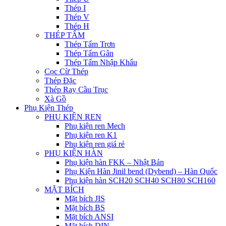
Thép I
Thép V
Thép H
THÉP TẤM
Thép Tấm Trơn
Thép Tấm Gân
Thép Tấm Nhập Khẩu
Cọc Cừ Thép
Thép Đặc
Thép Ray Cầu Trục
Xà Gồ
Phụ Kiện Thép
PHỤ KIỆN REN
Phụ kiện ren Mech
Phụ kiện ren K1
Phụ kiện ren giá rẻ
PHỤ KIỆN HÀN
Phụ kiện hàn FKK – Nhật Bản
Phụ Kiện Hàn Jinil bend (Dybend) – Hàn Quốc
Phụ kiện hàn SCH20 SCH40 SCH80 SCH160
MẶT BÍCH
Mặt bích JIS
Mặt bích BS
Mặt bích ANSI
Mặt bích DIN