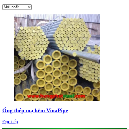
Ống thép mạ kẽm VinaPipe
Đọc tiếp