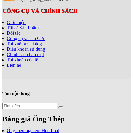
CÔNG CỤ VÀ CHÍNH SÁCH
Giới thiệu
Tất cả Sản Phẩm
Đối tác
Công cụ và Tra Cứu
Tải xuống Catalog
Điều khoản sử dụng
Chính sách bảo mật
Tài khoản của tôi
Liên hệ
Tìm nội dung
Bảng giá Ống Thép
Ống thép mạ kẽm Hòa Phát