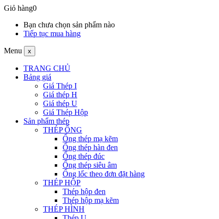
Giỏ hàng
0
Bạn chưa chọn sản phẩm nào
Tiếp tục mua hàng
Menu
x
TRANG CHỦ
Bảng giá
Giá Thép I
Giá thép H
Giá thép U
Giá Thép Hộp
Sản phẩm thép
THÉP ỐNG
Ống thép mạ kẽm
Ống thép hàn đen
Ống thép đúc
Ống thép siêu âm
Ống lốc theo đơn đặt hàng
THÉP HỘP
Thép hộp đen
Thép hộp mạ kẽm
THÉP HÌNH
Thép U