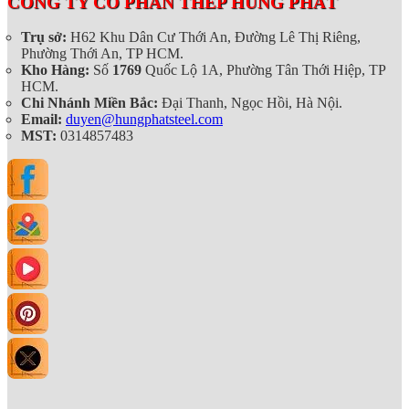
CÔNG TY CỔ PHẦN THÉP HÙNG PHÁT
Trụ sở:
H62 Khu Dân Cư Thới An, Đường Lê Thị Riêng,
Phường Thới An, TP HCM.
Kho Hàng:
Số
1769
Quốc Lộ 1A, Phường Tân Thới Hiệp, TP
HCM.
Chi Nhánh Miền Bắc:
Đại Thanh, Ngọc Hồi, Hà Nội.
Email:
duyen@hungphatsteel.com
MST:
0314857483