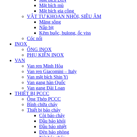
Mặt bích mù
Mặt bích gia công
VẬT TƯ KHOAN NHỒI, SIÊU ÂM
Măng sông
Nắp bịt
Kẽm buộc, bulong, ốc viss
Cóc nối
INOX
ỐNG INOX
PHỤ KIỆN INOX
VAN
Van ren Minh Hòa
Van ren Giacomini – Italy
Van mặt bích Shin Yi
Van gang hàn Quốc
Van gang Đài Loan
THIẾT BỊ PCCC
Ống Thép PCCC
Bình chữa cháy
Thiết bị báo cháy
Còi báo cháy
Đầu báo khói
Đầu báo nhiệt
Đèn báo phòng