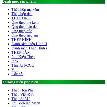
Danh mục sản phẩm
Thép hộp mạ kẽm
Thép hộp đen
THÉP ỐNG
Ống thép mạ kẽm
Ống thép hàn đen
Ống thép đúc
Ống thép siêu âm
THÉP HÌNH
Danh sách thép Hình H
Danh sách Thép Hình i
THÉP TẤM
Phụ Kiện Thép
Inox
Thiết bị PCCC
Van
Cóc nối
Thương hiệu phổ biến
Thép Hòa Phát
Thép Việt Đức
Thép SeAH
Phụ kiên ren Mech