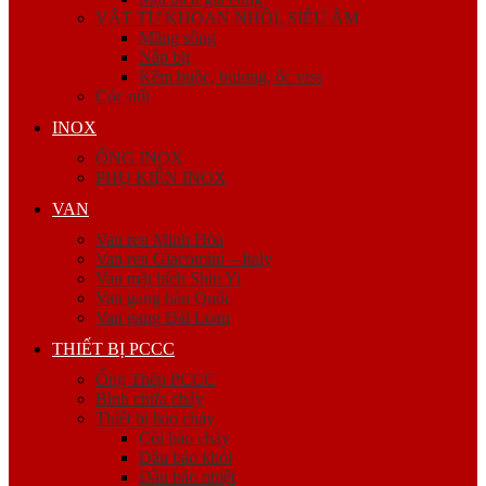
VẬT TƯ KHOAN NHỒI, SIÊU ÂM
Măng sông
Nắp bịt
Kẽm buộc, bulong, ốc viss
Cóc nối
INOX
ỐNG INOX
PHỤ KIỆN INOX
VAN
Van ren Minh Hòa
Van ren Giacomini – Italy
Van mặt bích Shin Yi
Van gang hàn Quốc
Van gang Đài Loan
THIẾT BỊ PCCC
Ống Thép PCCC
Bình chữa cháy
Thiết bị báo cháy
Còi báo cháy
Đầu báo khói
Đầu báo nhiệt