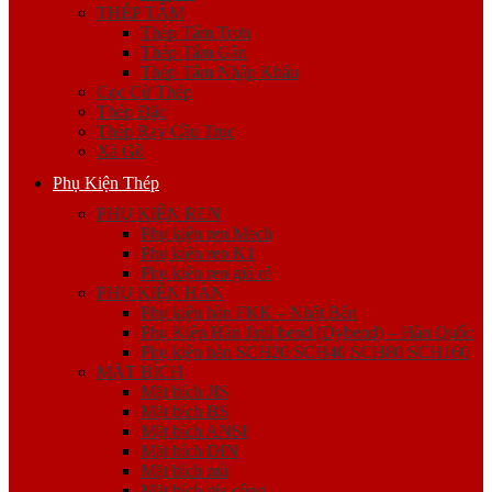
THÉP TẤM
Thép Tấm Trơn
Thép Tấm Gân
Thép Tấm Nhập Khẩu
Cọc Cừ Thép
Thép Đặc
Thép Ray Cầu Trục
Xà Gồ
Phụ Kiện Thép
PHỤ KIỆN REN
Phụ kiện ren Mech
Phụ kiện ren K1
Phụ kiện ren giá rẻ
PHỤ KIỆN HÀN
Phụ kiện hàn FKK – Nhật Bản
Phụ Kiện Hàn Jinil bend (Dybend) – Hàn Quốc
Phụ kiện hàn SCH20 SCH40 SCH80 SCH160
MẶT BÍCH
Mặt bích JIS
Mặt bích BS
Mặt bích ANSI
Mặt bích DIN
Mặt bích mù
Mặt bích gia công