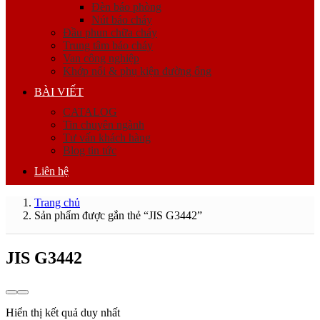
Đèn báo phòng
Nút báo cháy
Đầu phun chữa cháy
Trung tâm báo cháy
Van công nghiệp
Khớp nối & phụ kiện đường ống
BÀI VIẾT
CATALOG
Tin chuyên ngành
Tư vấn khách hàng
Blog tin tức
Liên hệ
Trang chủ
Sản phẩm được gắn thẻ “JIS G3442”
JIS G3442
Hiển thị kết quả duy nhất