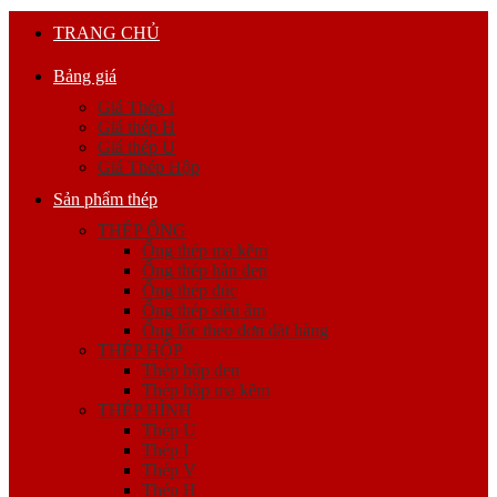
TRANG CHỦ
Bảng giá
Giá Thép I
Giá thép H
Giá thép U
Giá Thép Hộp
Sản phẩm thép
THÉP ỐNG
Ống thép mạ kẽm
Ống thép hàn đen
Ống thép đúc
Ống thép siêu âm
Ống lốc theo đơn đặt hàng
THÉP HỘP
Thép hộp đen
Thép hộp mạ kẽm
THÉP HÌNH
Thép U
Thép I
Thép V
Thép H