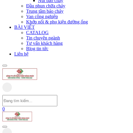
Nút báo cháy
Đầu phun chữa cháy
Trung tâm báo cháy
Van công nghiệp
Khớp nối & phụ kiện đường ống
BÀI VIẾT
CATALOG
Tin chuyên ngành
Tư vấn khách hàng
Blog tin tức
Liên hệ
0