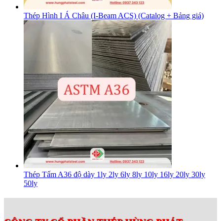
Thép Hình I Á Châu (I-Beam ACS) (Catalog + Bảng giá)
Thép Tấm A36 độ dày 1ly 2ly 6ly 8ly 10ly 16ly 20ly 30ly
50ly