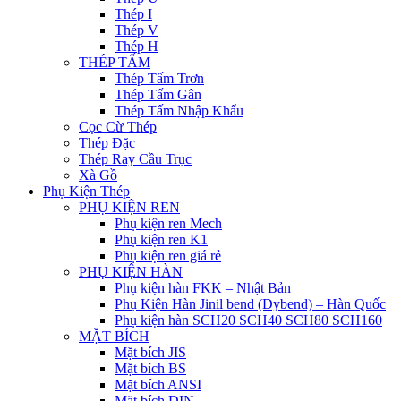
Thép I
Thép V
Thép H
THÉP TẤM
Thép Tấm Trơn
Thép Tấm Gân
Thép Tấm Nhập Khẩu
Cọc Cừ Thép
Thép Đặc
Thép Ray Cầu Trục
Xà Gồ
Phụ Kiện Thép
PHỤ KIỆN REN
Phụ kiện ren Mech
Phụ kiện ren K1
Phụ kiện ren giá rẻ
PHỤ KIỆN HÀN
Phụ kiện hàn FKK – Nhật Bản
Phụ Kiện Hàn Jinil bend (Dybend) – Hàn Quốc
Phụ kiện hàn SCH20 SCH40 SCH80 SCH160
MẶT BÍCH
Mặt bích JIS
Mặt bích BS
Mặt bích ANSI
Mặt bích DIN