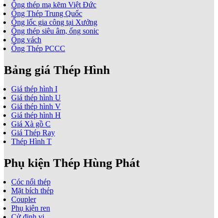
Ống thép mạ kẽm Việt Đức
Ống Thép Trung Quốc
Ống lốc gia công tại Xưởng
Ống thép siêu âm, ống sonic
Ống vách
Ống Thép PCCC
Bảng giá Thép Hình
Giá thép hình I
Giá thép hình U
Giá thép hình V
Giá thép hình H
Giá Xà gồ C
Giá Thép Ray
Thép Hình T
Phụ kiện Thép Hùng Phát
Cóc nối thép
Mặt bích thép
Coupler
Phụ kiện ren
Cử định vị