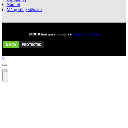
Nắp bịt
Măng sông siêu âm
@2018 bản quyền thuộc về
Thép Hùng Phát
.
0