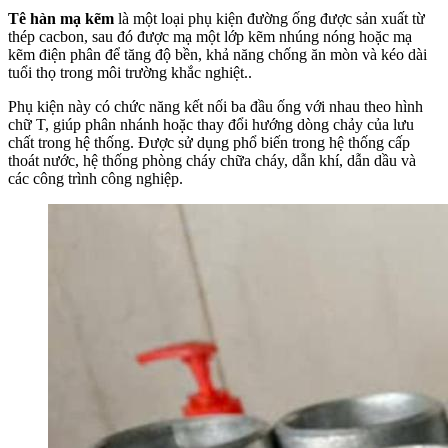
Tê hàn mạ kẽm
là một loại phụ kiện đường ống được sản xuất từ
thép cacbon, sau đó được mạ một lớp kẽm nhúng nóng hoặc mạ
kẽm điện phân để tăng độ bền, khả năng chống ăn mòn và kéo dài
tuổi thọ trong môi trường khắc nghiệt..
Phụ kiện này có chức năng kết nối ba đầu ống với nhau theo hình
chữ T, giúp phân nhánh hoặc thay đổi hướng dòng chảy của lưu
chất trong hệ thống. Được sử dụng phổ biến trong hệ thống cấp
thoát nước, hệ thống phòng cháy chữa cháy, dẫn khí, dẫn dầu và
các công trình công nghiệp.