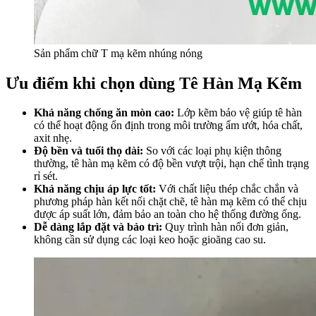
Sản phẩm chữ T mạ kẽm nhúng nóng
Ưu điểm khi chọn dùng Tê Hàn Mạ Kẽm
Khả năng chống ăn mòn cao:
Lớp kẽm bảo vệ giúp tê hàn
có thể hoạt động ổn định trong môi trường ẩm ướt, hóa chất,
axit nhẹ.
Độ bền và tuổi thọ dài:
So với các loại phụ kiện thông
thường, tê hàn mạ kẽm có độ bền vượt trội, hạn chế tình trạng
rỉ sét.
Khả năng chịu áp lực tốt:
Với chất liệu thép chắc chắn và
phương pháp hàn kết nối chặt chẽ, tê hàn mạ kẽm có thể chịu
được áp suất lớn, đảm bảo an toàn cho hệ thống đường ống.
Dễ dàng lắp đặt và bảo trì:
Quy trình hàn nối đơn giản,
không cần sử dụng các loại keo hoặc gioăng cao su.