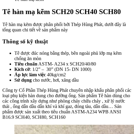
Tê hàn mạ kẽm SCH20 SCH40 SCH80
Tê hàn mạ kẽm được phân phối bởi Thép Hùng Phát, dưới đây là
tổng quan chi tiết về sản phẩm này
Thông số kỹ thuật
Tê được đúc nóng bằng thép, bên ngoài phủ lớp mạ kẽm
chống ăn mòn
Tiêu chuẩn
ASTM- A234 x SCH20/40/80
Kích cỡ
: 1/2” – 30” (DN 15- DN 1000)
Áp lực làm việc
40kg/cm2
Sử dụng
cho nước, hơi, xăng dầu
Công ty Cổ Phần Thép Hùng Phát chuyên nhập khẩu phân phối các
loại phụ kiện hàn dung cho đường ống. Sản phẩm Tê hàn dùng cho
các công trình xây dựng như phòng cháy chữa cháy , xử lý nước
thải , ống dẫn dầu dẫn khí và khí gaz, đóng tàu, dẫn dầu… Sản
phẩm được sản xuất theo tiêu chuẩn ASTM-A234 WPB ANSI
B16.9 SCH40, SCH80, SCH160