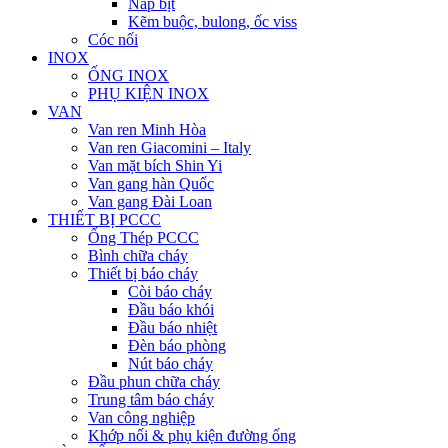
Nắp bịt
Kẽm buộc, bulong, ốc viss
Cóc nối
INOX
ỐNG INOX
PHỤ KIỆN INOX
VAN
Van ren Minh Hòa
Van ren Giacomini – Italy
Van mặt bích Shin Yi
Van gang hàn Quốc
Van gang Đài Loan
THIẾT BỊ PCCC
Ống Thép PCCC
Bình chữa cháy
Thiết bị báo cháy
Còi báo cháy
Đầu báo khói
Đầu báo nhiệt
Đèn báo phòng
Nút báo cháy
Đầu phun chữa cháy
Trung tâm báo cháy
Van công nghiệp
Khớp nối & phụ kiện đường ống