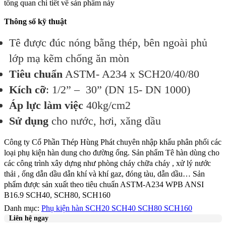
tổng quan chi tiết về sản phẩm này
Thông số kỹ thuật
Tê được đúc nóng bằng thép, bên ngoài phủ
lớp mạ kẽm chống ăn mòn
Tiêu chuẩn
ASTM- A234 x SCH20/40/80
Kích cỡ
: 1/2” – 30” (DN 15- DN 1000)
Áp lực làm việc
40kg/cm2
Sử dụng
cho nước, hơi, xăng dầu
Công ty Cổ Phần Thép Hùng Phát chuyên nhập khẩu phân phối các
loại phụ kiện hàn dung cho đường ống. Sản phẩm Tê hàn dùng cho
các công trình xây dựng như phòng cháy chữa cháy , xử lý nước
thải , ống dẫn dầu dẫn khí và khí gaz, đóng tàu, dẫn dầu… Sản
phẩm được sản xuất theo tiêu chuẩn ASTM-A234 WPB ANSI
B16.9 SCH40, SCH80, SCH160
Danh mục:
Phụ kiện hàn SCH20 SCH40 SCH80 SCH160
Liên hệ ngay