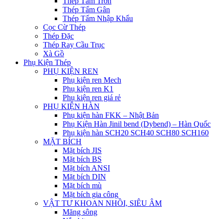
Thép Tấm Trơn
Thép Tấm Gân
Thép Tấm Nhập Khẩu
Cọc Cừ Thép
Thép Đặc
Thép Ray Cầu Trục
Xà Gồ
Phụ Kiện Thép
PHỤ KIỆN REN
Phụ kiện ren Mech
Phụ kiện ren K1
Phụ kiện ren giá rẻ
PHỤ KIỆN HÀN
Phụ kiện hàn FKK – Nhật Bản
Phụ Kiện Hàn Jinil bend (Dybend) – Hàn Quốc
Phụ kiện hàn SCH20 SCH40 SCH80 SCH160
MẶT BÍCH
Mặt bích JIS
Mặt bích BS
Mặt bích ANSI
Mặt bích DIN
Mặt bích mù
Mặt bích gia công
VẬT TƯ KHOAN NHỒI, SIÊU ÂM
Măng sông