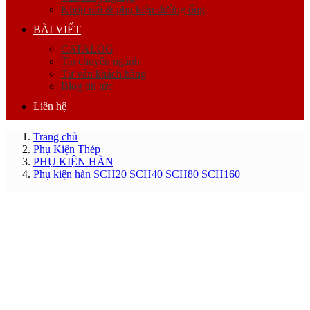
Khớp nối & phụ kiện đường ống
BÀI VIẾT
CATALOG
Tin chuyên ngành
Tư vấn khách hàng
Blog tin tức
Liên hệ
Trang chủ
Phụ Kiện Thép
PHỤ KIỆN HÀN
Phụ kiện hàn SCH20 SCH40 SCH80 SCH160