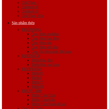
Giá Thép I
Giá thép H
Giá thép U
Giá Thép Hộp
Sản phẩm thép
THÉP ỐNG
Ống thép mạ kẽm
Ống thép hàn đen
Ống thép đúc
Ống thép siêu âm
Ống lốc theo đơn đặt hàng
THÉP HỘP
Thép hộp đen
Thép hộp mạ kẽm
THÉP HÌNH
Thép U
Thép I
Thép V
Thép H
THÉP TẤM
Thép Tấm Trơn
Thép Tấm Gân
Thép Tấm Nhập Khẩu
Cọc Cừ Thép