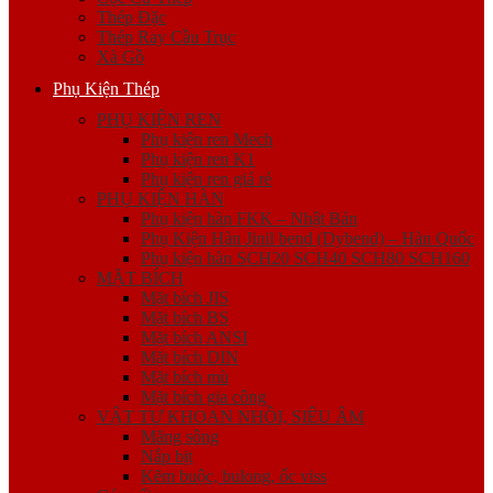
Thép Đặc
Thép Ray Cầu Trục
Xà Gồ
Phụ Kiện Thép
PHỤ KIỆN REN
Phụ kiện ren Mech
Phụ kiện ren K1
Phụ kiện ren giá rẻ
PHỤ KIỆN HÀN
Phụ kiện hàn FKK – Nhật Bản
Phụ Kiện Hàn Jinil bend (Dybend) – Hàn Quốc
Phụ kiện hàn SCH20 SCH40 SCH80 SCH160
MẶT BÍCH
Mặt bích JIS
Mặt bích BS
Mặt bích ANSI
Mặt bích DIN
Mặt bích mù
Mặt bích gia công
VẬT TƯ KHOAN NHỒI, SIÊU ÂM
Măng sông
Nắp bịt
Kẽm buộc, bulong, ốc viss