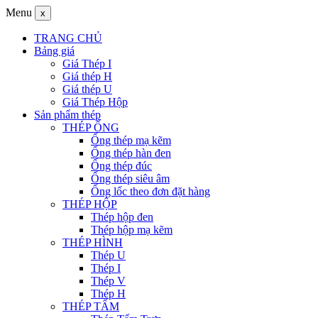
Menu
x
TRANG CHỦ
Bảng giá
Giá Thép I
Giá thép H
Giá thép U
Giá Thép Hộp
Sản phẩm thép
THÉP ỐNG
Ống thép mạ kẽm
Ống thép hàn đen
Ống thép đúc
Ống thép siêu âm
Ống lốc theo đơn đặt hàng
THÉP HỘP
Thép hộp đen
Thép hộp mạ kẽm
THÉP HÌNH
Thép U
Thép I
Thép V
Thép H
THÉP TẤM