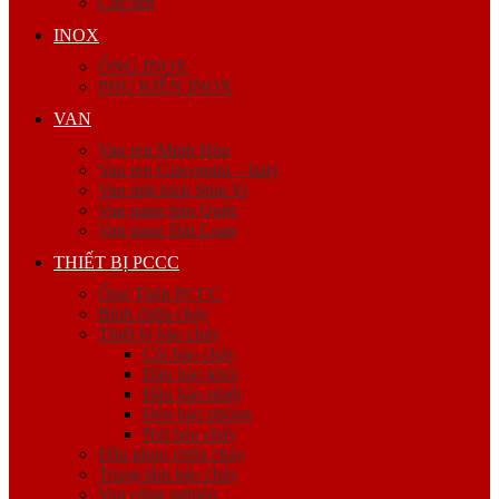
Cóc nối
INOX
ỐNG INOX
PHỤ KIỆN INOX
VAN
Van ren Minh Hòa
Van ren Giacomini – Italy
Van mặt bích Shin Yi
Van gang hàn Quốc
Van gang Đài Loan
THIẾT BỊ PCCC
Ống Thép PCCC
Bình chữa cháy
Thiết bị báo cháy
Còi báo cháy
Đầu báo khói
Đầu báo nhiệt
Đèn báo phòng
Nút báo cháy
Đầu phun chữa cháy
Trung tâm báo cháy
Van công nghiệp