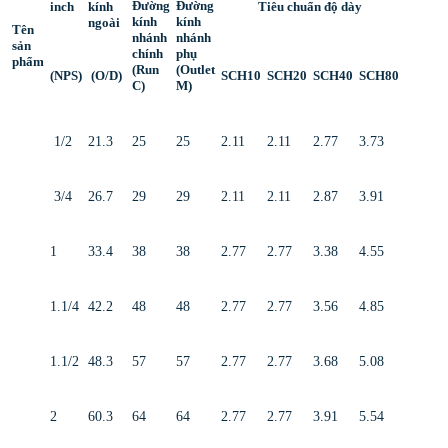
Đường
Đường
inch
kính
Tiêu chuẩn độ dày
kính
kính
ngoài
Tên
nhánh
nhánh
sản
chính
phụ
phẩm
(Run
(Outlet
(NPS)
(O/D)
SCH10
SCH20
SCH40
SCH80
C)
M)
1/2
21.3
25
25
2.11
2.11
2.77
3.73
3/4
26.7
29
29
2.11
2.11
2.87
3.91
1
33.4
38
38
2.77
2.77
3.38
4.55
1.1/4
42.2
48
48
2.77
2.77
3.56
4.85
1.1/2
48.3
57
57
2.77
2.77
3.68
5.08
2
60.3
64
64
2.77
2.77
3.91
5.54